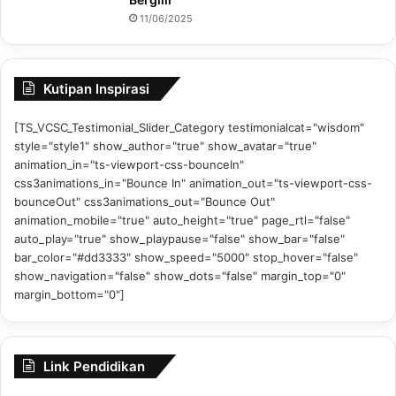
11/06/2025
Kutipan Inspirasi
[TS_VCSC_Testimonial_Slider_Category testimonialcat="wisdom"
style="style1" show_author="true" show_avatar="true"
animation_in="ts-viewport-css-bounceIn"
css3animations_in="Bounce In" animation_out="ts-viewport-css-
bounceOut" css3animations_out="Bounce Out"
animation_mobile="true" auto_height="true" page_rtl="false"
auto_play="true" show_playpause="false" show_bar="false"
bar_color="#dd3333" show_speed="5000" stop_hover="false"
show_navigation="false" show_dots="false" margin_top="0"
margin_bottom="0"]
Link Pendidikan