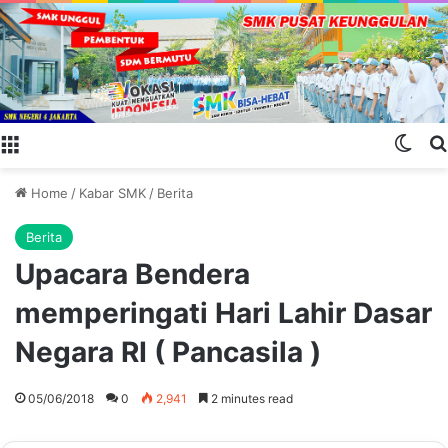
Menu
Swit
Home
/
Kabar SMK
/
Berita
Berita
Upacara Bendera
memperingati Hari Lahir Dasar
Negara RI ( Pancasila )
05/06/2018
0
2,941
2 minutes read