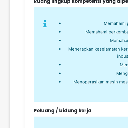
Ruang lingkup kompetensi yang dipel
Memahami pr
Memahami perkembang
Memaham
Menerapkan keselamatan kerj
indus
Mem
Mengg
Menoperasikan mesin mesi
Peluang / bidang kerja