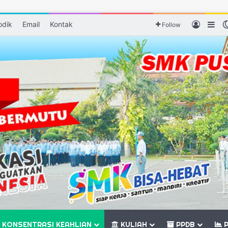
odik
Email
Kontak
Log In
Sid
Follow
KONSENTRASI KEAHLIAN
KULIAH
PPDB
P