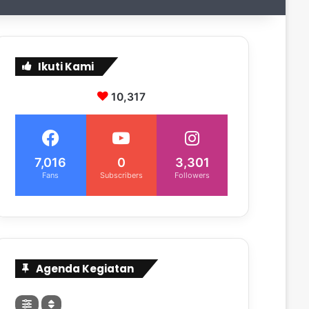
Ikuti Kami
10,317
7,016
0
3,301
Fans
Subscribers
Followers
Agenda Kegiatan