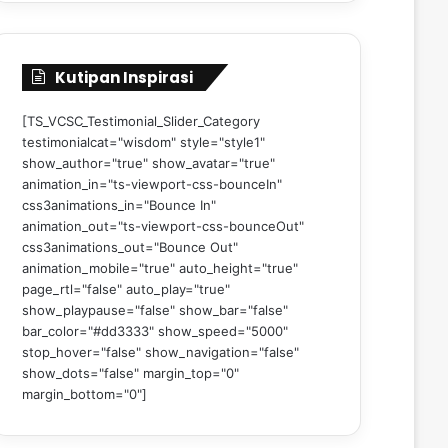
Kutipan Inspirasi
[TS_VCSC_Testimonial_Slider_Category
testimonialcat="wisdom" style="style1"
show_author="true" show_avatar="true"
animation_in="ts-viewport-css-bounceIn"
css3animations_in="Bounce In"
animation_out="ts-viewport-css-bounceOut"
css3animations_out="Bounce Out"
animation_mobile="true" auto_height="true"
page_rtl="false" auto_play="true"
show_playpause="false" show_bar="false"
bar_color="#dd3333" show_speed="5000"
stop_hover="false" show_navigation="false"
show_dots="false" margin_top="0"
margin_bottom="0"]