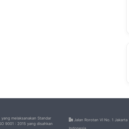
h yang melaksanakan Standar
Jalan Rorotan VI No. 1 Jakarta
O 9001 : 2015 yang disahkan
Indonesia