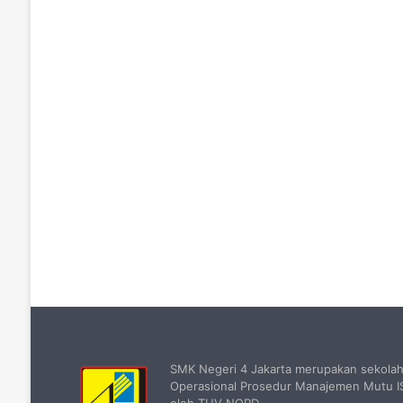
SMK Negeri 4 Jakarta merupakan sekola
Operasional Prosedur Manajemen Mutu IS
oleh TUV NORD.