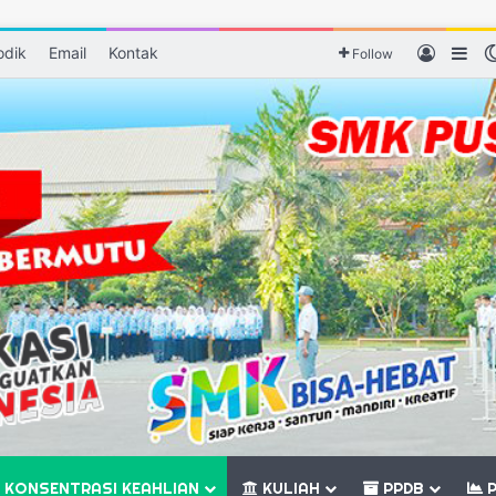
odik
Email
Kontak
Log In
Sid
Follow
KONSENTRASI KEAHLIAN
KULIAH
PPDB
P