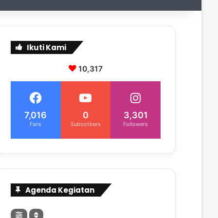
Ikuti Kami
10,317
7,016
0
3,301
Fans
Subscribers
Followers
Agenda Kegiatan