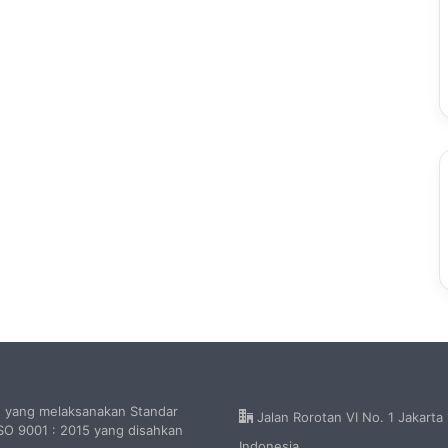
h yang melaksanakan Standar
Jalan Rorotan VI No. 1 Jakarta
O 9001 : 2015 yang disahkan
Indonesia