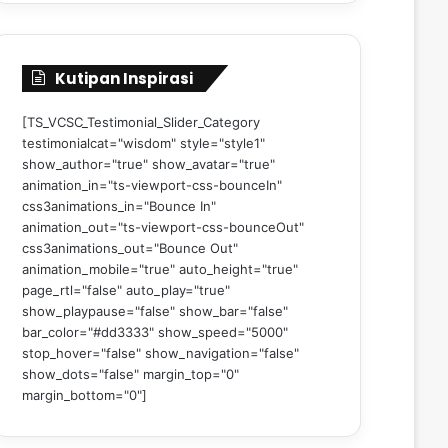
Kutipan Inspirasi
[TS_VCSC_Testimonial_Slider_Category
testimonialcat="wisdom" style="style1"
show_author="true" show_avatar="true"
animation_in="ts-viewport-css-bounceIn"
css3animations_in="Bounce In"
animation_out="ts-viewport-css-bounceOut"
css3animations_out="Bounce Out"
animation_mobile="true" auto_height="true"
page_rtl="false" auto_play="true"
show_playpause="false" show_bar="false"
bar_color="#dd3333" show_speed="5000"
stop_hover="false" show_navigation="false"
show_dots="false" margin_top="0"
margin_bottom="0"]