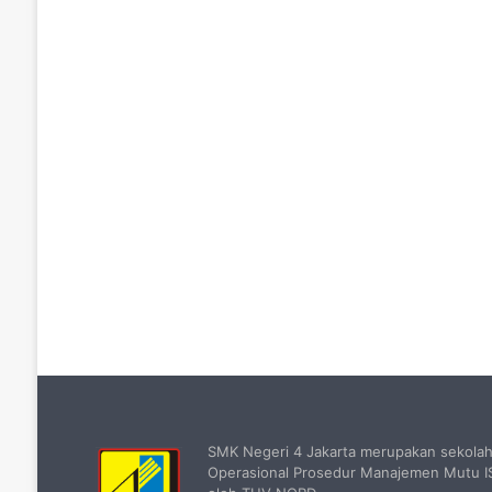
SMK Negeri 4 Jakarta merupakan sekola
Operasional Prosedur Manajemen Mutu IS