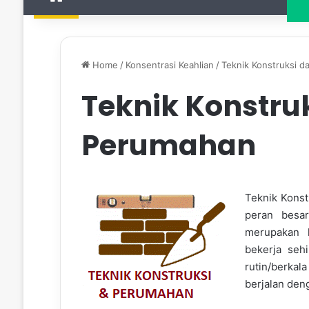
Home
/
Konsentrasi Keahlian
/
Teknik Konstruksi 
Teknik Konstru
Perumahan
Teknik Kons
peran besar
merupakan 
bekerja seh
rutin/berkala
berjalan de