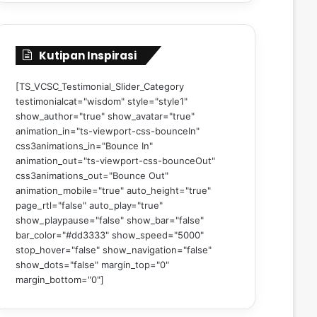
Kutipan Inspirasi
[TS_VCSC_Testimonial_Slider_Category
testimonialcat="wisdom" style="style1"
show_author="true" show_avatar="true"
animation_in="ts-viewport-css-bounceIn"
css3animations_in="Bounce In"
animation_out="ts-viewport-css-bounceOut"
css3animations_out="Bounce Out"
animation_mobile="true" auto_height="true"
page_rtl="false" auto_play="true"
show_playpause="false" show_bar="false"
bar_color="#dd3333" show_speed="5000"
stop_hover="false" show_navigation="false"
show_dots="false" margin_top="0"
margin_bottom="0"]