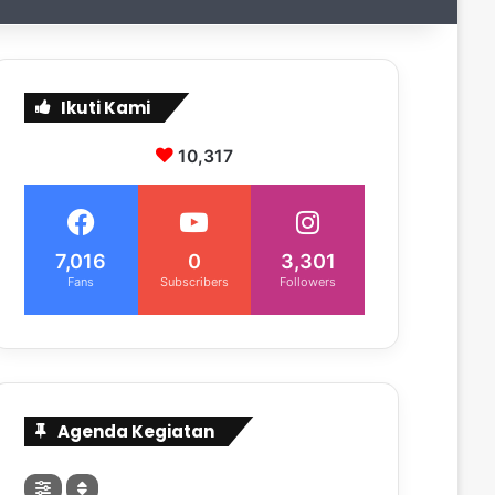
Ikuti Kami
10,317
7,016
0
3,301
Fans
Subscribers
Followers
Agenda Kegiatan