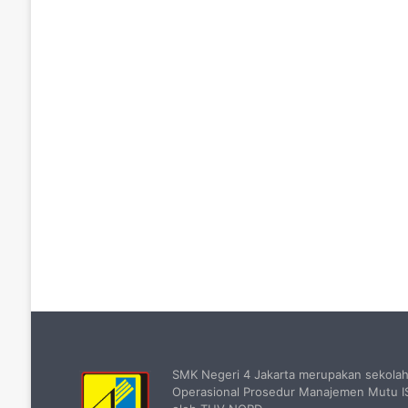
SMK Negeri 4 Jakarta merupakan sekola
Operasional Prosedur Manajemen Mutu IS