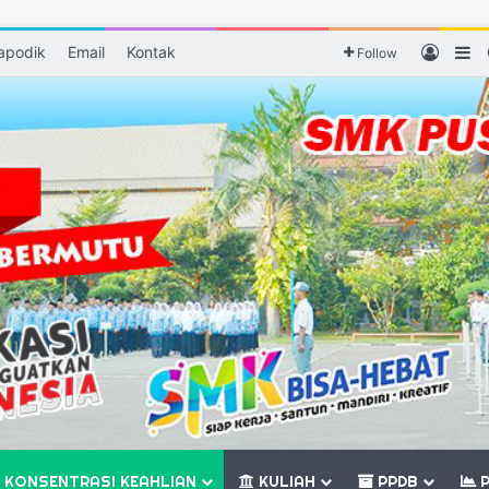
apodik
Email
Kontak
Log I
Si
Follow
KONSENTRASI KEAHLIAN
KULIAH
PPDB
P