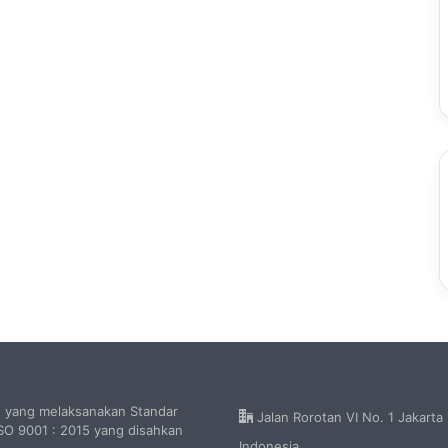
h yang melaksanakan Standar
Jalan Rorotan VI No. 1 Jakarta
O 9001 : 2015 yang disahkan
Indonesia