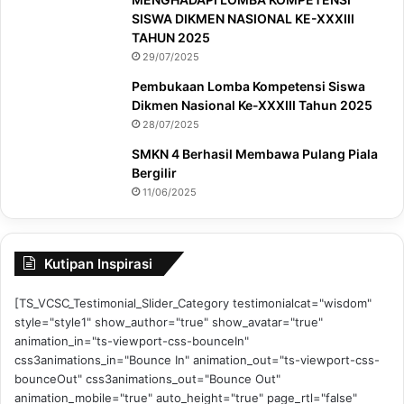
SISWA DIKMEN NASIONAL KE-XXXIII
TAHUN 2025
29/07/2025
Pembukaan Lomba Kompetensi Siswa
Dikmen Nasional Ke-XXXIII Tahun 2025
28/07/2025
SMKN 4 Berhasil Membawa Pulang Piala
Bergilir
11/06/2025
Kutipan Inspirasi
[TS_VCSC_Testimonial_Slider_Category testimonialcat="wisdom"
style="style1" show_author="true" show_avatar="true"
animation_in="ts-viewport-css-bounceIn"
css3animations_in="Bounce In" animation_out="ts-viewport-css-
bounceOut" css3animations_out="Bounce Out"
animation_mobile="true" auto_height="true" page_rtl="false"