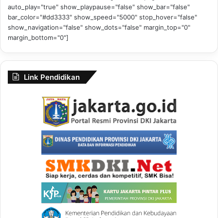
auto_play="true" show_playpause="false" show_bar="false"
bar_color="#dd3333" show_speed="5000" stop_hover="false"
show_navigation="false" show_dots="false" margin_top="0"
margin_bottom="0"]
Link Pendidikan