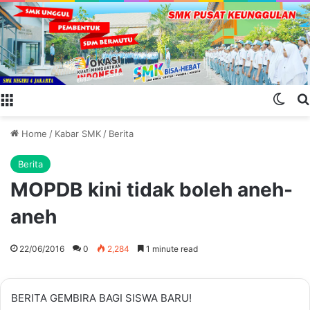
Menu
Swit
Home
/
Kabar SMK
/
Berita
Berita
MOPDB kini tidak boleh aneh-
aneh
22/06/2016
0
2,284
1 minute read
BERITA GEMBIRA BAGI SISWA BARU!