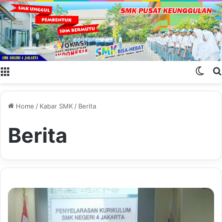
Menu
Swit
Home
/
Kabar SMK
/
Berita
Berita