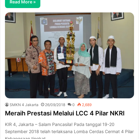
Read More »
SMKN 4 Jakarta
26/09/2018
0
2,689
Meraih Prestasi Melalui LCC 4 Pilar NKRI
KIR 4, Jakarta – Salam Pancasila! Pada tanggal 19-20
September 2018 telah terlaksana Lomba Cerdas Cermat 4 Pilar
Kebangsaan tingkat…