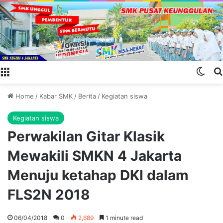
Menu
Swit
Home
/
Kabar SMK
/
Berita
/
Kegiatan siswa
Kegiatan siswa
Perwakilan Gitar Klasik
Mewakili SMKN 4 Jakarta
Menuju ketahap DKI dalam
FLS2N 2018
06/04/2018
0
2,689
1 minute read