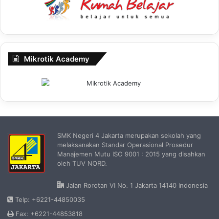
Mikrotik Academy
SMK Negeri 4 Jakarta merupakan sekolah yang
melaksanakan Standar Operasional Prosedur
Manajemen Mutu ISO 9001 : 2015 yang disahkan
oleh TUV NORD.
Jalan Rorotan VI No. 1 Jakarta 14140 Indonesia
Telp: +6221-44850035
Fax: +6221-44853818