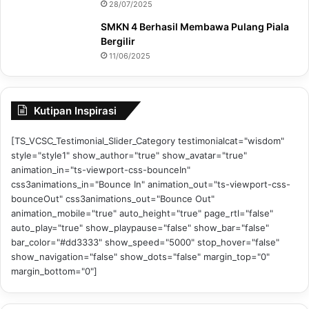
28/07/2025
SMKN 4 Berhasil Membawa Pulang Piala
Bergilir
11/06/2025
Kutipan Inspirasi
[TS_VCSC_Testimonial_Slider_Category testimonialcat="wisdom"
style="style1" show_author="true" show_avatar="true"
animation_in="ts-viewport-css-bounceIn"
css3animations_in="Bounce In" animation_out="ts-viewport-css-
bounceOut" css3animations_out="Bounce Out"
animation_mobile="true" auto_height="true" page_rtl="false"
auto_play="true" show_playpause="false" show_bar="false"
bar_color="#dd3333" show_speed="5000" stop_hover="false"
show_navigation="false" show_dots="false" margin_top="0"
margin_bottom="0"]