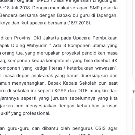
adakan kegiatan MPLS (Masa Pengenalan Lingkungan
16 -18 Juli 2018. Dengan memakai seragam SMP peserta
 Bendera bersama dengan Bapak/Ibu guru di lapangan.
knya dan ikut upacara bersama (16/7.2018).
idikan Provinsi DKI Jakarta pada Upacara Pembukaan
Bapak Diding Wahyudin “ Ada 3 komponen utama yang
a orang tua, yang merupakan proyeksi pendidikan masa
laq, komponen kedua kompetensi yang bisa disebut 4K
), komponen yang ketiga literasi/ keterbukaan wawasan”.
n masa depan anak-anak yang harus dipersiapkan dan
amun menyenangkan. Bapak Kepala Sekolah pun saat
ru di sekolah ini seperti KGSP dan DITF mungkin dari
T
arannya seperti yang jurusan sebelumnya yang kita
ajarkan pun menyesuaikan dengan kebutuhan jurusan
uktif yang professional.
an guru-guru dan dibantu oleh pengurus OSIS agar