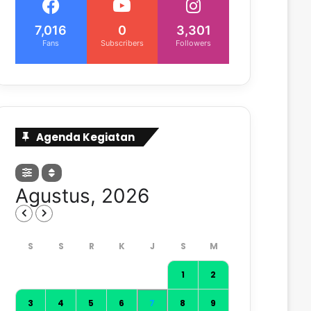
7,016
0
3,301
Fans
Subscribers
Followers
Agenda Kegiatan
Agustus, 2026
1
2
3
4
5
6
7
8
9