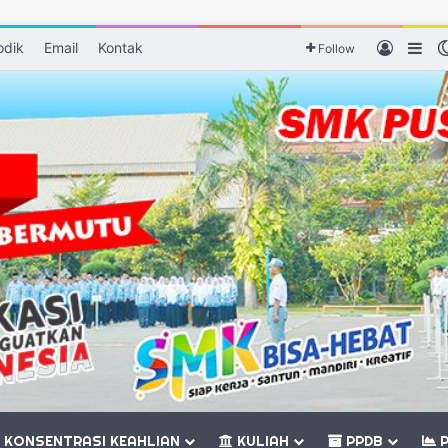
odik
Email
Kontak
Log In
Sid
Follow
KONSENTRASI KEAHLIAN
KULIAH
PPDB
P