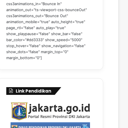
css3animations_in="Bounce In"
animation_out="ts-viewport-css-bounceOut"
css3animations_out="Bounce Out"
animation_mobile="true" auto_height="true"
page_rtl="false" auto_play="true"
show_playpause="false" show_bar="false"
bar_color="#dd3333" show_speed="5000"
stop_hover="false" show_navigation="false"
show_dots="false" margin_top="0"
margin_bottom="0"]
Link Pendidikan