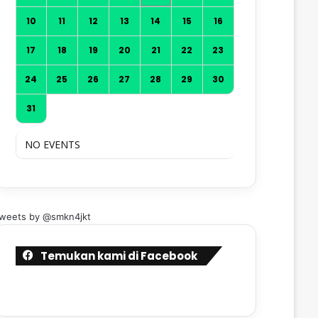
10
11
12
13
14
15
16
17
18
19
20
21
22
23
24
25
26
27
28
29
30
31
NO EVENTS
weets by @smkn4jkt
Temukan kami di Facebook