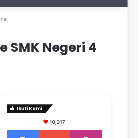
019
e SMK Negeri 4
Ikuti Kami
10,317