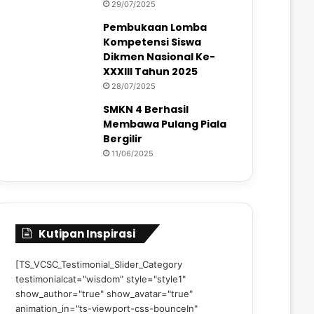
29/07/2025
Pembukaan Lomba
Kompetensi Siswa
Dikmen Nasional Ke-
XXXIII Tahun 2025
28/07/2025
SMKN 4 Berhasil
Membawa Pulang Piala
Bergilir
11/06/2025
Kutipan Inspirasi
[TS_VCSC_Testimonial_Slider_Category
testimonialcat="wisdom" style="style1"
show_author="true" show_avatar="true"
animation_in="ts-viewport-css-bounceIn"