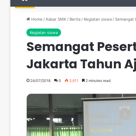
Home
/
Kabar SMK
/
Berita
/
Kegiatan siswa
/
Semangat P
Kegiatan siswa
Semangat Pesert
Jakarta Tahun A
24/07/2018
0
3,611
2 minutes read