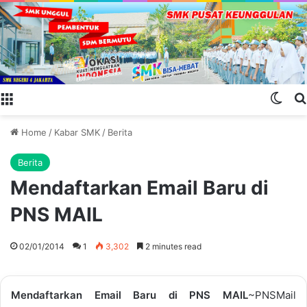
Menu
Swit
Home
/
Kabar SMK
/
Berita
Berita
Mendaftarkan Email Baru di
PNS MAIL
02/01/2014
1
3,302
2 minutes read
Mendaftarkan Email Baru di PNS MAIL
~PNSMail