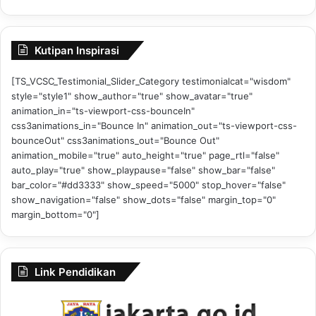
Kutipan Inspirasi
[TS_VCSC_Testimonial_Slider_Category testimonialcat="wisdom"
style="style1" show_author="true" show_avatar="true"
animation_in="ts-viewport-css-bounceIn"
css3animations_in="Bounce In" animation_out="ts-viewport-css-
bounceOut" css3animations_out="Bounce Out"
animation_mobile="true" auto_height="true" page_rtl="false"
auto_play="true" show_playpause="false" show_bar="false"
bar_color="#dd3333" show_speed="5000" stop_hover="false"
show_navigation="false" show_dots="false" margin_top="0"
margin_bottom="0"]
Link Pendidikan