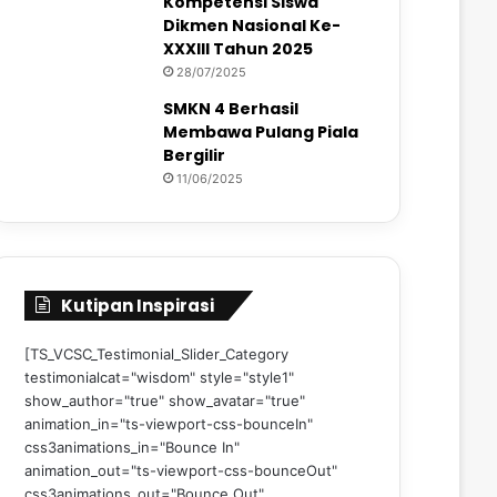
Kompetensi Siswa
Dikmen Nasional Ke-
XXXIII Tahun 2025
28/07/2025
SMKN 4 Berhasil
Membawa Pulang Piala
Bergilir
11/06/2025
Kutipan Inspirasi
[TS_VCSC_Testimonial_Slider_Category
testimonialcat="wisdom" style="style1"
show_author="true" show_avatar="true"
animation_in="ts-viewport-css-bounceIn"
css3animations_in="Bounce In"
animation_out="ts-viewport-css-bounceOut"
css3animations_out="Bounce Out"