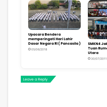
Upacara Bendera
memperingati Hari Lahir
Dasar Negara RI ( Pancasila )
SMKN4 Jak
Tuan Ruma
05/06/2018
Utara
30/07/2011
Leave a Reply