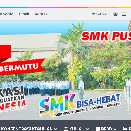
apodik
Email
Kontak
Log I
S
Follow
KONSENTRASI KEAHLIAN
KULIAH
PPDB
P