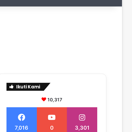
Ikuti Kami
10,317
7,016
0
3,301