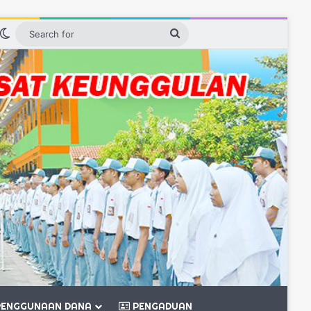
n
idebar
Switch skin
Search
for
ENGGUNAAN DANA
PENGADUAN