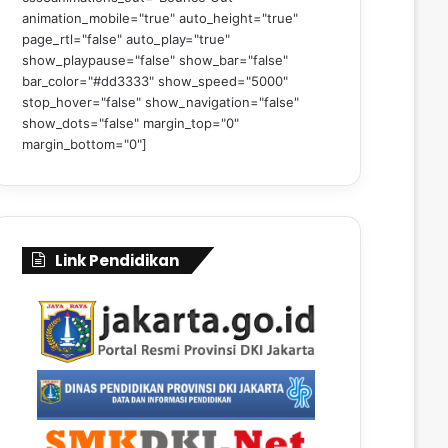
animation_mobile="true" auto_height="true"
page_rtl="false" auto_play="true"
show_playpause="false" show_bar="false"
bar_color="#dd3333" show_speed="5000"
stop_hover="false" show_navigation="false"
show_dots="false" margin_top="0"
margin_bottom="0"]
Link Pendidikan