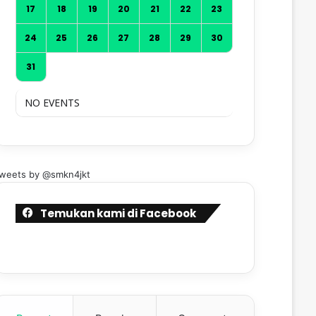
17
18
19
20
21
22
23
24
25
26
27
28
29
30
31
NO EVENTS
weets by @smkn4jkt
Temukan kami di Facebook