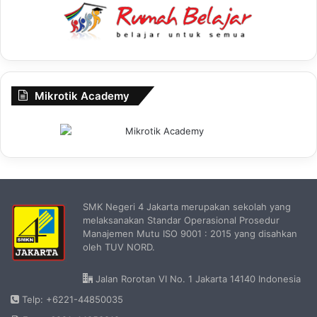
Mikrotik Academy
SMK Negeri 4 Jakarta merupakan sekolah yang
melaksanakan Standar Operasional Prosedur
Manajemen Mutu ISO 9001 : 2015 yang disahkan
oleh TUV NORD.
Jalan Rorotan VI No. 1 Jakarta 14140 Indonesia
Telp: +6221-44850035