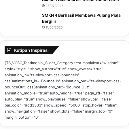
28/07/2025
SMKN 4 Berhasil Membawa Pulang Piala
Bergilir
11/06/2025
Kutipan Inspirasi
[TS_VCSC_Testimonial_Slider_Category testimonialcat="wisdom"
style="style1" show_author="true" show_avatar="true"
animation_in="ts-viewport-css-bounceIn"
css3animations_in="Bounce In" animation_out="ts-viewport-css-
bounceOut" css3animations_out="Bounce Out"
animation_mobile="true" auto_height="true" page_rtl="false"
auto_play="true" show_playpause="false" show_bar="false"
bar_color="#dd3333" show_speed="5000" stop_hover="false"
show_navigation="false" show_dots="false" margin_top="0"
margin_bottom="0"]