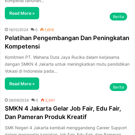
kompetisi tahunan…
Read More »
Berita
16/10/2024
0
1,609
Pelatihan Pengembangan Dan Peningkatan
Kompetensi
Komitmen PT. Wahana Duta Jaya Rucika dalam kerjasama
dengan SMKN 4 Jakarta untuk meningkatkan mutu pendidikan
Vokasi di Indonesia pada…
Read More »
Berita
26/09/2024
0
2,341
SMKN 4 Jakarta Gelar Job Fair, Edu Fair,
Dan Pameran Produk Kreatif
SMK Negeri 4 Jakarta kembali menggandeng Career Support
dalam menggelar kegiatan Job Fair, Edu Fair, dan Pameran