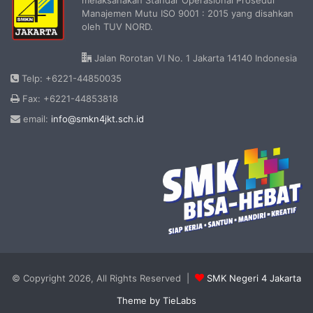
melaksanakan Standar Operasional Prosedur
Manajemen Mutu ISO 9001 : 2015 yang disahkan
oleh TUV NORD.
Jalan Rorotan VI No. 1 Jakarta 14140 Indonesia
Telp: +6221-44850035
Fax: +6221-44853818
email:
info@smkn4jkt.sch.id
© Copyright 2026, All Rights Reserved |
SMK Negeri 4 Jakarta
Theme by TieLabs