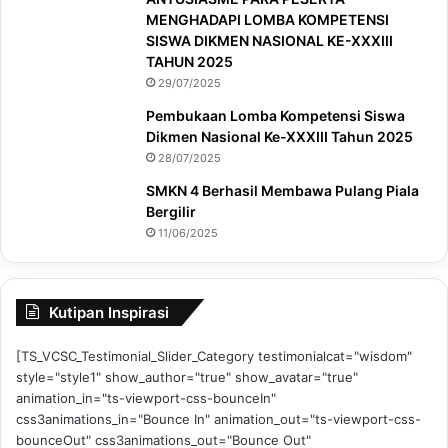
MENGHADAPI LOMBA KOMPETENSI
SISWA DIKMEN NASIONAL KE-XXXIII
TAHUN 2025
29/07/2025
Pembukaan Lomba Kompetensi Siswa
Dikmen Nasional Ke-XXXIII Tahun 2025
28/07/2025
SMKN 4 Berhasil Membawa Pulang Piala
Bergilir
11/06/2025
Kutipan Inspirasi
[TS_VCSC_Testimonial_Slider_Category testimonialcat="wisdom"
style="style1" show_author="true" show_avatar="true"
animation_in="ts-viewport-css-bounceIn"
css3animations_in="Bounce In" animation_out="ts-viewport-css-
bounceOut" css3animations_out="Bounce Out"