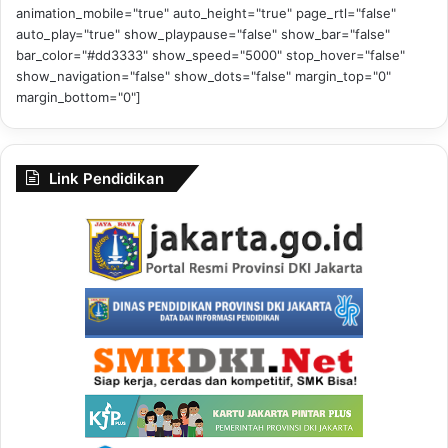
animation_mobile="true" auto_height="true" page_rtl="false"
auto_play="true" show_playpause="false" show_bar="false"
bar_color="#dd3333" show_speed="5000" stop_hover="false"
show_navigation="false" show_dots="false" margin_top="0"
margin_bottom="0"]
Link Pendidikan