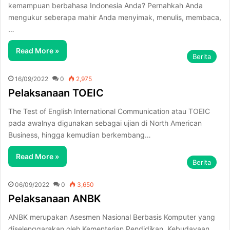
kemampuan berbahasa Indonesia Anda? Pernahkah Anda
mengukur seberapa mahir Anda menyimak, menulis, membaca,
…
Read More »
Berita
16/09/2022
0
2,975
Pelaksanaan TOEIC
The Test of English International Communication atau TOEIC
pada awalnya digunakan sebagai ujian di North American
Business, hingga kemudian berkembang…
Read More »
Berita
06/09/2022
0
3,650
Pelaksanaan ANBK
ANBK merupakan Asesmen Nasional Berbasis Komputer yang
diselenggarakan oleh Kementerian Pendidikan, Kebudayaan,