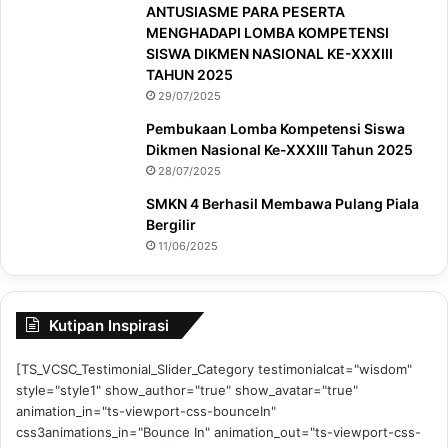
ANTUSIASME PARA PESERTA
MENGHADAPI LOMBA KOMPETENSI
SISWA DIKMEN NASIONAL KE-XXXIII
TAHUN 2025
29/07/2025
Pembukaan Lomba Kompetensi Siswa
Dikmen Nasional Ke-XXXIII Tahun 2025
28/07/2025
SMKN 4 Berhasil Membawa Pulang Piala
Bergilir
11/06/2025
Kutipan Inspirasi
[TS_VCSC_Testimonial_Slider_Category testimonialcat="wisdom"
style="style1" show_author="true" show_avatar="true"
animation_in="ts-viewport-css-bounceIn"
css3animations_in="Bounce In" animation_out="ts-viewport-css-