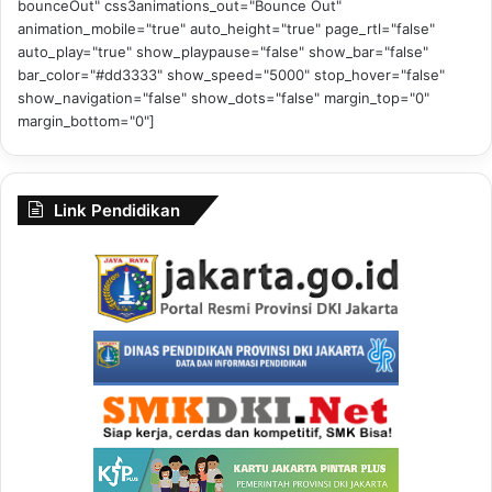
bounceOut" css3animations_out="Bounce Out"
animation_mobile="true" auto_height="true" page_rtl="false"
auto_play="true" show_playpause="false" show_bar="false"
bar_color="#dd3333" show_speed="5000" stop_hover="false"
show_navigation="false" show_dots="false" margin_top="0"
margin_bottom="0"]
Link Pendidikan