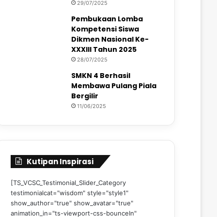
29/07/2025
Pembukaan Lomba
Kompetensi Siswa
Dikmen Nasional Ke-
XXXIII Tahun 2025
28/07/2025
SMKN 4 Berhasil
Membawa Pulang Piala
Bergilir
11/06/2025
Kutipan Inspirasi
[TS_VCSC_Testimonial_Slider_Category
testimonialcat="wisdom" style="style1"
show_author="true" show_avatar="true"
animation_in="ts-viewport-css-bounceIn"