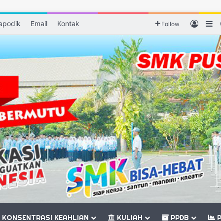
apodik
Email
Kontak
Log I
Si
Follow
KONSENTRASI KEAHLIAN
KULIAH
PPDB
P