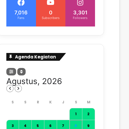
7,016
0
3,301
Fans
Subscribers
Followers
Agenda Kegiatan
Agustus, 2026
1
2
3
4
5
6
7
8
9