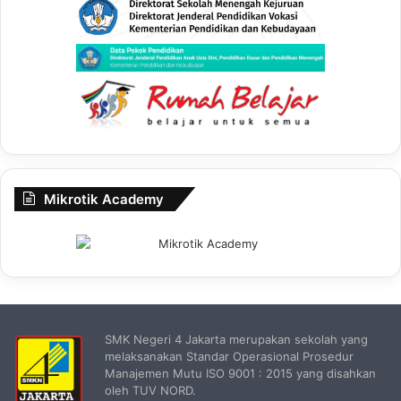
Mikrotik Academy
SMK Negeri 4 Jakarta merupakan sekolah yang
melaksanakan Standar Operasional Prosedur
Manajemen Mutu ISO 9001 : 2015 yang disahkan
oleh TUV NORD.