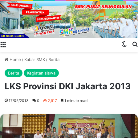
Menu
Swit
Home
/
Kabar SMK
/
Berita
Berita
Kegiatan siswa
LKS Provinsi DKI Jakarta 2013
17/05/2013
0
2,917
1 minute read