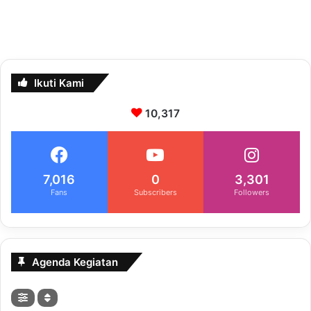
Ikuti Kami
10,317
7,016
0
3,301
Fans
Subscribers
Followers
Agenda Kegiatan