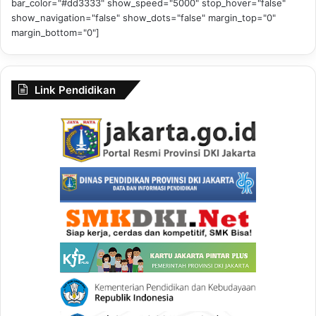
bar_color="#dd3333" show_speed="5000" stop_hover="false"
show_navigation="false" show_dots="false" margin_top="0"
margin_bottom="0"]
Link Pendidikan