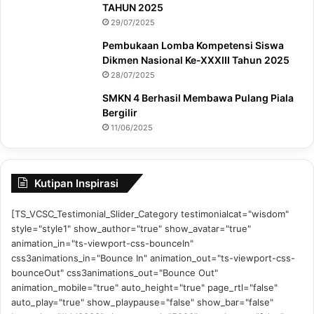
TAHUN 2025
29/07/2025
Pembukaan Lomba Kompetensi Siswa
Dikmen Nasional Ke-XXXIII Tahun 2025
28/07/2025
SMKN 4 Berhasil Membawa Pulang Piala
Bergilir
11/06/2025
Kutipan Inspirasi
[TS_VCSC_Testimonial_Slider_Category testimonialcat="wisdom"
style="style1" show_author="true" show_avatar="true"
animation_in="ts-viewport-css-bounceIn"
css3animations_in="Bounce In" animation_out="ts-viewport-css-
bounceOut" css3animations_out="Bounce Out"
animation_mobile="true" auto_height="true" page_rtl="false"
auto_play="true" show_playpause="false" show_bar="false"