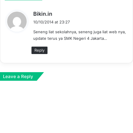
s
Bikin.in
a
10/10/2014 at 23:27
y
Seneng liat sekolahnya, seneng juga liat web nya,
s
update terus ya SMK Negeri 4 Jakarta…
:
Reply
Leave a Reply