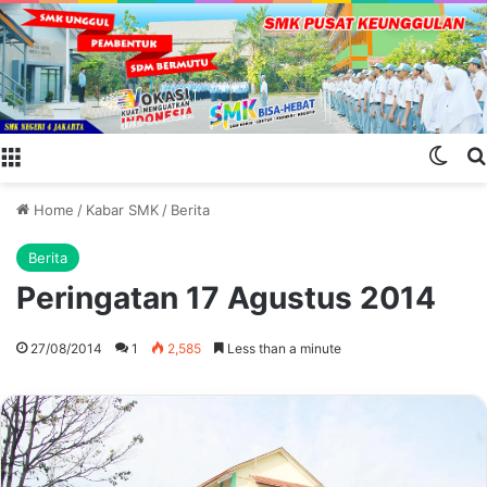
Menu
Swit
Home
/
Kabar SMK
/
Berita
Berita
Peringatan 17 Agustus 2014
27/08/2014
1
2,585
Less than a minute