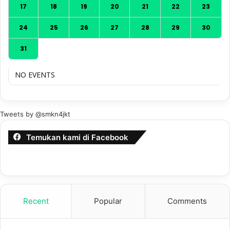
17
18
19
20
21
22
23
24
25
26
27
28
29
30
31
NO EVENTS
Tweets by @smkn4jkt
Temukan kami di Facebook
Recent
Popular
Comments