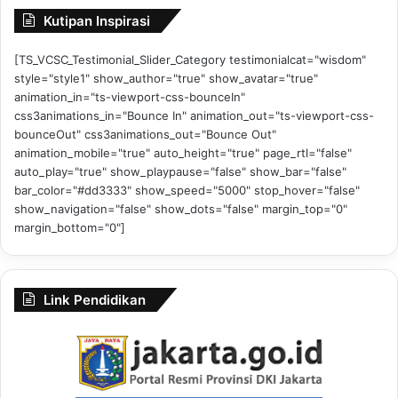
Kutipan Inspirasi
[TS_VCSC_Testimonial_Slider_Category testimonialcat="wisdom"
style="style1" show_author="true" show_avatar="true"
animation_in="ts-viewport-css-bounceIn"
css3animations_in="Bounce In" animation_out="ts-viewport-css-
bounceOut" css3animations_out="Bounce Out"
animation_mobile="true" auto_height="true" page_rtl="false"
auto_play="true" show_playpause="false" show_bar="false"
bar_color="#dd3333" show_speed="5000" stop_hover="false"
show_navigation="false" show_dots="false" margin_top="0"
margin_bottom="0"]
Link Pendidikan