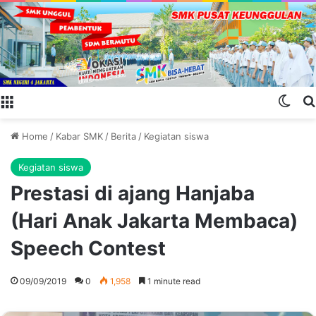
Menu
Swit
Home
/
Kabar SMK
/
Berita
/
Kegiatan siswa
Kegiatan siswa
Prestasi di ajang Hanjaba
(Hari Anak Jakarta Membaca)
Speech Contest
09/09/2019
0
1,958
1 minute read