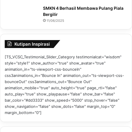
SMKN 4 Berhasil Membawa Pulang Piala
Bergilir
11/06/2025
Kutipan Inspirasi
[TS_VCSC_Testimonial_Slider_Category testimonialcat="wisdom"
style="style1" show_author="true" show_avatar="true"
animation_in="ts-viewport-css-bounceIn"
css3animations_in="Bounce In" animation_out="ts-viewport-css-
bounceOut" css3animations_out="Bounce Out"
animation_mobile="true" auto_height="true" page_rtl="false"
auto_play="true" show_playpause="false" show_bar="false"
bar_color="#dd3333" show_speed="5000" stop_hover="false"
show_navigation="false" show_dots="false" margin_top="0"
margin_bottom="0"]