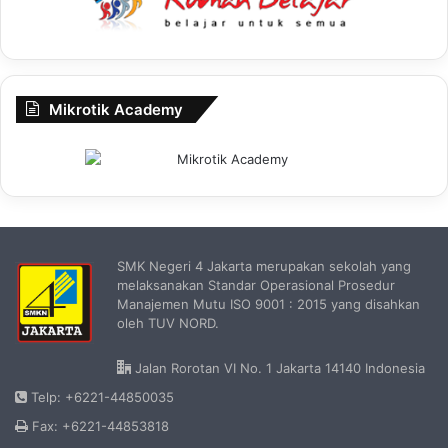
Mikrotik Academy
SMK Negeri 4 Jakarta merupakan sekolah yang
melaksanakan Standar Operasional Prosedur
Manajemen Mutu ISO 9001 : 2015 yang disahkan
oleh TUV NORD.
Jalan Rorotan VI No. 1 Jakarta 14140 Indonesia
Telp: +6221-44850035
Fax: +6221-44853818