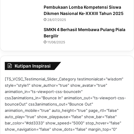
Pembukaan Lomba Kompetensi Siswa
Dikmen Nasional Ke-XXXIII Tahun 2025
28/07/2025
SMKN 4 Berhasil Membawa Pulang Piala
Bergilir
11/06/2025
Kutipan Inspirasi
[TS_VCSC_Testimonial_Slider_Category testimonialcat="wisdom"
style="style1" show_author="true" show_avatar="true"
animation_in="ts-viewport-css-bounceIn"
css3animations_in="Bounce In" animation_out="ts-viewport-css-
bounceOut" css3animations_out="Bounce Out"
animation_mobile="true" auto_height="true" page_rtl="false"
auto_play="true" show_playpause="false" show_bar="false"
bar_color="#dd3333" show_speed="5000" stop_hover="false"
show_navigation="false" show_dots="false" margin_top="0"