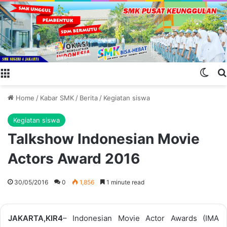
Menu
Swit
Home
/
Kabar SMK
/
Berita
/
Kegiatan siswa
Kegiatan siswa
Talkshow Indonesian Movie
Actors Award 2016
30/05/2016
0
1,856
1 minute read
JAKARTA,KIR4
– Indonesian Movie Actor Awards (IMA