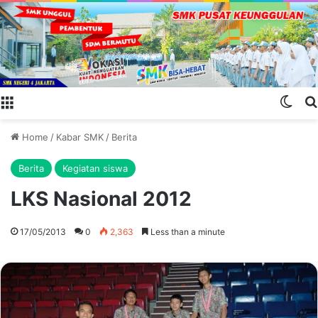
Menu
Swit
Home
/
Kabar SMK
/
Berita
Berita
Kegiatan siswa
LKS Nasional 2012
17/05/2013
0
2,363
Less than a minute