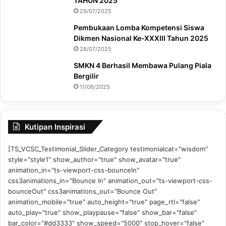
TAHUN 2025
29/07/2025
Pembukaan Lomba Kompetensi Siswa
Dikmen Nasional Ke-XXXIII Tahun 2025
28/07/2025
SMKN 4 Berhasil Membawa Pulang Piala
Bergilir
11/06/2025
Kutipan Inspirasi
[TS_VCSC_Testimonial_Slider_Category testimonialcat="wisdom"
style="style1" show_author="true" show_avatar="true"
animation_in="ts-viewport-css-bounceIn"
css3animations_in="Bounce In" animation_out="ts-viewport-css-
bounceOut" css3animations_out="Bounce Out"
animation_mobile="true" auto_height="true" page_rtl="false"
auto_play="true" show_playpause="false" show_bar="false"
bar_color="#dd3333" show_speed="5000" stop_hover="false"