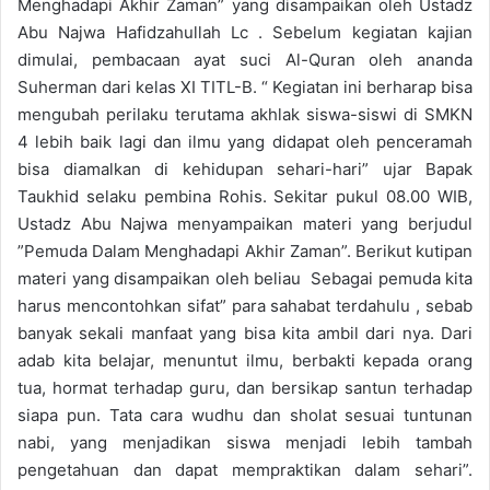
Menghadapi Akhir Zaman” yang disampaikan oleh Ustadz
Abu Najwa Hafidzahullah Lc . Sebelum kegiatan kajian
dimulai, pembacaan ayat suci Al-Quran oleh ananda
Suherman dari kelas XI TITL-B. “ Kegiatan ini berharap bisa
mengubah perilaku terutama akhlak siswa-siswi di SMKN
4 lebih baik lagi dan ilmu yang didapat oleh penceramah
bisa diamalkan di kehidupan sehari-hari” ujar Bapak
Taukhid selaku pembina Rohis. Sekitar pukul 08.00 WIB,
Ustadz Abu Najwa menyampaikan materi yang berjudul
”Pemuda Dalam Menghadapi Akhir Zaman”. Berikut kutipan
materi yang disampaikan oleh beliau Sebagai pemuda kita
harus mencontohkan sifat” para sahabat terdahulu , sebab
banyak sekali manfaat yang bisa kita ambil dari nya. Dari
adab kita belajar, menuntut ilmu, berbakti kepada orang
tua, hormat terhadap guru, dan bersikap santun terhadap
siapa pun. Tata cara wudhu dan sholat sesuai tuntunan
nabi, yang menjadikan siswa menjadi lebih tambah
pengetahuan dan dapat mempraktikan dalam sehari”.