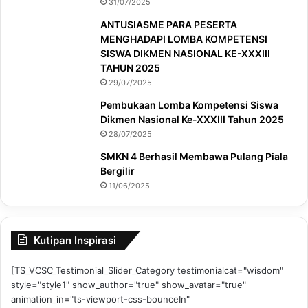
31/07/2025
ANTUSIASME PARA PESERTA
MENGHADAPI LOMBA KOMPETENSI
SISWA DIKMEN NASIONAL KE-XXXIII
TAHUN 2025
29/07/2025
Pembukaan Lomba Kompetensi Siswa
Dikmen Nasional Ke-XXXIII Tahun 2025
28/07/2025
SMKN 4 Berhasil Membawa Pulang Piala
Bergilir
11/06/2025
Kutipan Inspirasi
[TS_VCSC_Testimonial_Slider_Category testimonialcat="wisdom"
style="style1" show_author="true" show_avatar="true"
animation_in="ts-viewport-css-bounceIn"