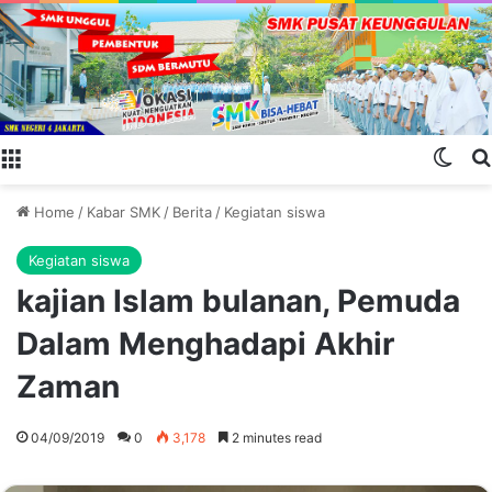
Menu
Swit
Home
/
Kabar SMK
/
Berita
/
Kegiatan siswa
Kegiatan siswa
kajian Islam bulanan, Pemuda
Dalam Menghadapi Akhir
Zaman
04/09/2019
0
3,178
2 minutes read