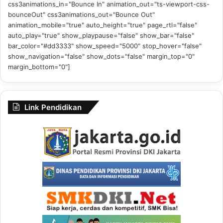
css3animations_in="Bounce In" animation_out="ts-viewport-css-
bounceOut" css3animations_out="Bounce Out"
animation_mobile="true" auto_height="true" page_rtl="false"
auto_play="true" show_playpause="false" show_bar="false"
bar_color="#dd3333" show_speed="5000" stop_hover="false"
show_navigation="false" show_dots="false" margin_top="0"
margin_bottom="0"]
Link Pendidikan