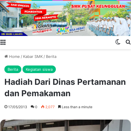
Menu
Swit
Home
/
Kabar SMK
/
Berita
Berita
Kegiatan siswa
Hadiah Dari Dinas Pertamanan
dan Pemakaman
17/05/2013
0
2,077
Less than a minute