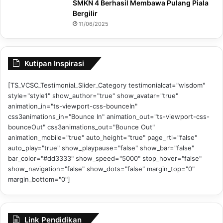
SMKN 4 Berhasil Membawa Pulang Piala
Bergilir
11/06/2025
Kutipan Inspirasi
[TS_VCSC_Testimonial_Slider_Category testimonialcat="wisdom"
style="style1" show_author="true" show_avatar="true"
animation_in="ts-viewport-css-bounceIn"
css3animations_in="Bounce In" animation_out="ts-viewport-css-
bounceOut" css3animations_out="Bounce Out"
animation_mobile="true" auto_height="true" page_rtl="false"
auto_play="true" show_playpause="false" show_bar="false"
bar_color="#dd3333" show_speed="5000" stop_hover="false"
show_navigation="false" show_dots="false" margin_top="0"
margin_bottom="0"]
Link Pendidikan