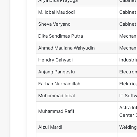
Arya Dika Prayoga
Cabinet
M. Iqbal Maudodi
Cabinet
Sheva Veryand
Cabinet
Dika Sandimas Putra
Mechani
Ahmad Maulana Wahyudin
Mechani
Hendry Cahyadi
Industri
Anjang Pangestu
Electron
Farhan Nurbaidillah
Elektrica
Muhammad Iqbal
IT Soft
Astra In
Muhammad Rafif
Center 
Alzul Mardi
Welding