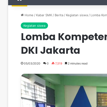
Home
/
Kabar SMK
/
Berita
/
Kegiatan siswa
/
Lomba Komp
Kegiatan siswa
Lomba Kompetens
DKI Jakarta
05/03/2020
0
7,519
2 minutes read