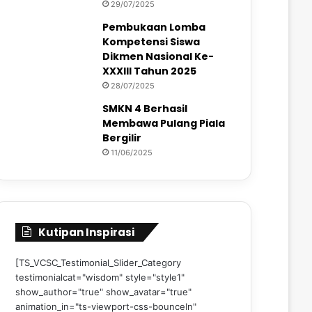
29/07/2025
Pembukaan Lomba
Kompetensi Siswa
Dikmen Nasional Ke-
XXXIII Tahun 2025
28/07/2025
SMKN 4 Berhasil
Membawa Pulang Piala
Bergilir
11/06/2025
Kutipan Inspirasi
[TS_VCSC_Testimonial_Slider_Category
testimonialcat="wisdom" style="style1"
show_author="true" show_avatar="true"
animation_in="ts-viewport-css-bounceIn"