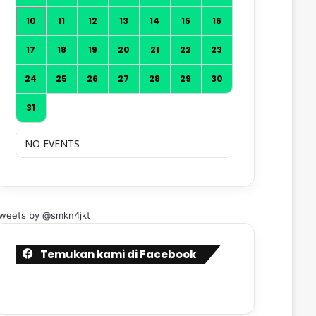
10
11
12
13
14
15
16
17
18
19
20
21
22
23
24
25
26
27
28
29
30
31
NO EVENTS
weets by @smkn4jkt
Temukan kami di Facebook