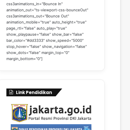
css3animations_in="Bounce In"
animation_out="ts-viewport-css-bounceOut"
css3animations_out="Bounce Out"
animation_mobile="true" auto_height="true"
page_rtl="false" auto_play="true"
show_playpause="false" show_bar="false"
bar_color="#dd3333" show_speed="5000"
stop_hover="false" show_navigation="false"
show_dots="false" margin_top="0"
margin_bottom="0"]
Link Pendidikan