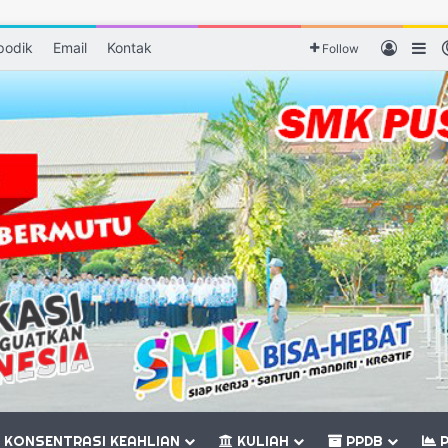
podik
Email
Kontak
Log In
Si
Follow
KONSENTRASI KEAHLIAN
KULIAH
PPDB
P