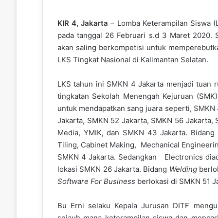
KIR 4, Jakarta
– Lomba Keterampilan Siswa (LK
pada tanggal 26 Februari s.d 3 Maret 2020. S
akan saling berkompetisi untuk memperebutkan
LKS Tingkat Nasional di Kalimantan Selatan.
LKS tahun ini SMKN 4 Jakarta menjadi tuan r
tingkatan Sekolah Menengah Kejuruan (SMK) d
untuk mendapatkan sang juara seperti, SMKN 
Jakarta, SMKN 52 Jakarta, SMKN 56 Jakarta,
Media, YMIK, dan SMKN 43 Jakarta. Bidang k
Tiling, Cabinet Making, Mechanical Engineering
SMKN 4 Jakarta. Sedangkan Electronics diadak
lokasi SMKN 26 Jakarta. Bidang
Welding
berlo
Software For Business
berlokasi di SMKN 51 J
Bu Erni selaku Kepala Jurusan DITF meng
sejauh mana keterampilan siswa dan mencari