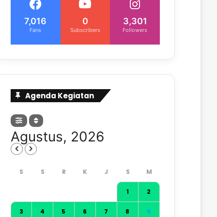
7,016
0
3,301
Fans
Subscribers
Followers
Agenda Kegiatan
Agustus, 2026
1
2
3
4
5
6
7
8
9