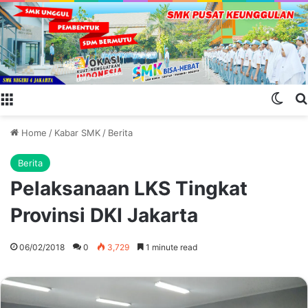
Menu
Swit
Home
/
Kabar SMK
/
Berita
Berita
Pelaksanaan LKS Tingkat
Provinsi DKI Jakarta
06/02/2018
0
3,729
1 minute read