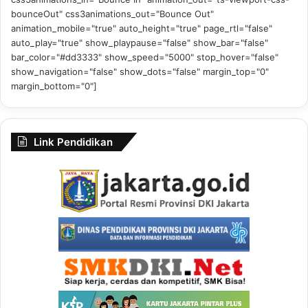
bounceOut" css3animations_out="Bounce Out"
animation_mobile="true" auto_height="true" page_rtl="false"
auto_play="true" show_playpause="false" show_bar="false"
bar_color="#dd3333" show_speed="5000" stop_hover="false"
show_navigation="false" show_dots="false" margin_top="0"
margin_bottom="0"]
Link Pendidikan