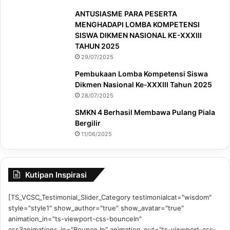
ANTUSIASME PARA PESERTA
MENGHADAPI LOMBA KOMPETENSI
SISWA DIKMEN NASIONAL KE-XXXIII
TAHUN 2025
29/07/2025
Pembukaan Lomba Kompetensi Siswa
Dikmen Nasional Ke-XXXIII Tahun 2025
28/07/2025
SMKN 4 Berhasil Membawa Pulang Piala
Bergilir
11/06/2025
Kutipan Inspirasi
[TS_VCSC_Testimonial_Slider_Category testimonialcat="wisdom"
style="style1" show_author="true" show_avatar="true"
animation_in="ts-viewport-css-bounceIn"
css3animations_in="Bounce In" animation_out="ts-viewport-css-