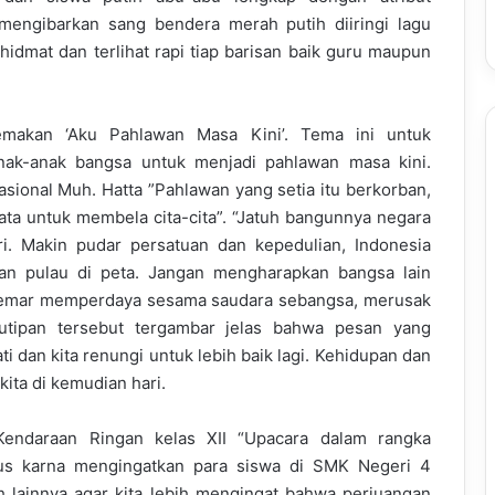
engibarkan sang bendera merah putih diiringi lagu
hidmat dan terlihat rapi tiap barisan baik guru maupun
emakan ‘Aku Pahlawan Masa Kini’. Tema ini untuk
nak-anak bangsa untuk menjadi pahlawan masa kini.
sional Muh. Hatta ”Pahlawan yang setia itu berkorban,
ta untuk membela cita-cita”. “Jatuh bangunnya negara
iri. Makin pudar persatuan dan kepedulian, Indonesia
an pulau di peta. Jangan mengharapkan bangsa lain
ri gemar memperdaya sesama saudara sebangsa, merusak
kutipan tersebut tergambar jelas bahwa pesan yang
i dan kita renungi untuk lebih baik lagi. Kehidupan dan
ita di kemudian hari.
Kendaraan Ringan kelas XII “Upacara dalam rangka
gus karna mengingatkan para siswa di SMK Negeri 4
h lainnya agar kita lebih mengingat bahwa perjuangan