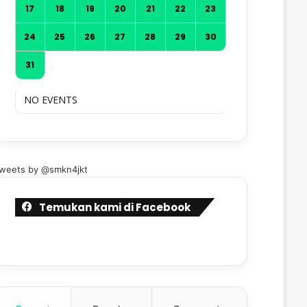
17
18
19
20
21
22
23
24
25
26
27
28
29
30
31
NO EVENTS
weets by @smkn4jkt
Temukan kami di Facebook