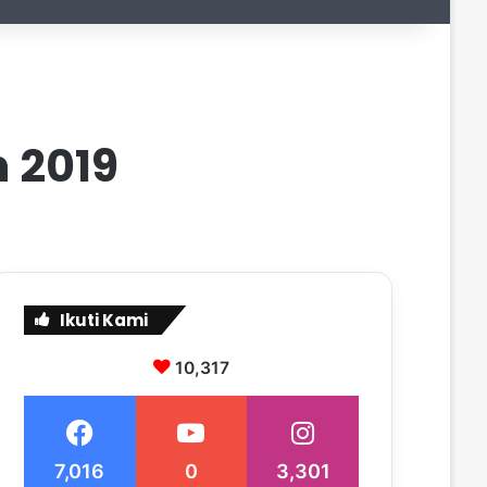
 2019
Ikuti Kami
10,317
7,016
0
3,301