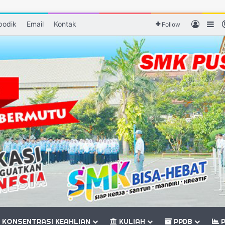
podik
Email
Kontak
Log In
Si
Follow
KONSENTRASI KEAHLIAN
KULIAH
PPDB
P