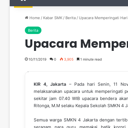
Home
/
Kabar SMK
/
Berita
/
Upacara Memperingati Hari
Berita
Upacara Memperi
10/11/2019
0
3,905
1 minute read
KIR 4, Jakarta
– Pada hari Senin, 11 No
melaksanakan upacara untuk memperingati pe
sekitar jam 07.40 WIB upacara bendera akan 
Ritonga, M.M selaku Kepala Sekolah SMKN 4 J
Semua warga SMKN 4 Jakarta dengan tertib 
seragam para guru memakai batik korpri