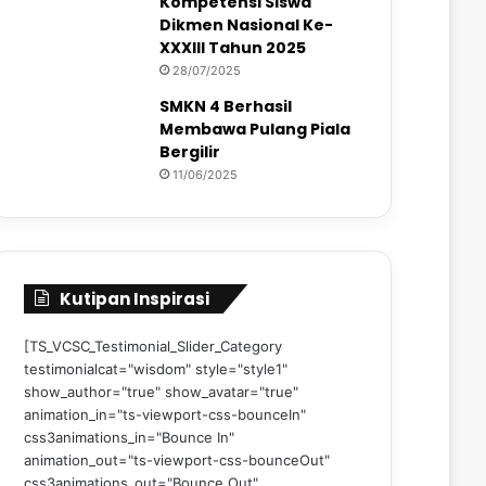
Kompetensi Siswa
Dikmen Nasional Ke-
XXXIII Tahun 2025
28/07/2025
SMKN 4 Berhasil
Membawa Pulang Piala
Bergilir
11/06/2025
Kutipan Inspirasi
[TS_VCSC_Testimonial_Slider_Category
testimonialcat="wisdom" style="style1"
show_author="true" show_avatar="true"
animation_in="ts-viewport-css-bounceIn"
css3animations_in="Bounce In"
animation_out="ts-viewport-css-bounceOut"
css3animations_out="Bounce Out"