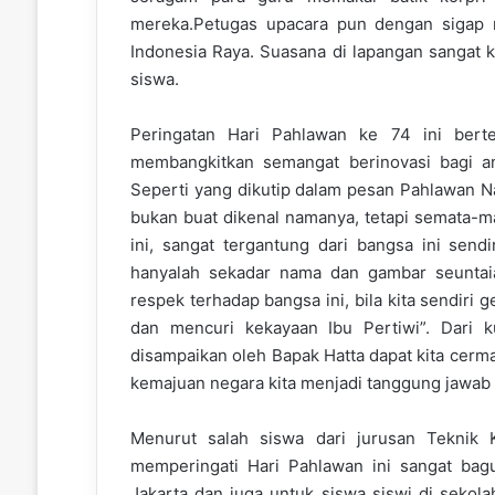
mereka.Petugas upacara pun dengan sigap m
Indonesia Raya. Suasana di lapangan sangat k
siswa.
Peringatan Hari Pahlawan ke 74 ini bert
membangkitkan semangat berinovasi bagi a
Seperti yang dikutip dalam pesan Pahlawan Na
bukan buat dikenal namanya, tetapi semata-ma
ini, sangat tergantung dari bangsa ini send
hanyalah sekadar nama dan gambar seuntai
respek terhadap bangsa ini, bila kita sendi
dan mencuri kekayaan Ibu Pertiwi”. Dari 
disampaikan oleh Bapak Hatta dapat kita cermat
kemajuan negara kita menjadi tanggung jawab k
Menurut salah siswa dari jurusan Teknik 
memperingati Hari Pahlawan ini sangat ba
Jakarta dan juga untuk siswa siswi di sekola