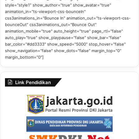
style="style1" show_author="true" show_avatar="true"
animation_in="ts-viewport-css-bounceIn"
css3animations_in="Bounce In" animation_out="ts-viewport-css-
bounceOut" css3animations_out="Bounce Out"
animation_mobile="true" auto_height="true" page_rtl="false"
auto_play="true" show_playpause="false" show_bar="false"
bar_color="#dd3333" show_speed="5000" stop_hover="false"
show_navigation="false" show_dots="false" margin_top="0"
margin_bottom="0"]
Link Pendidikan