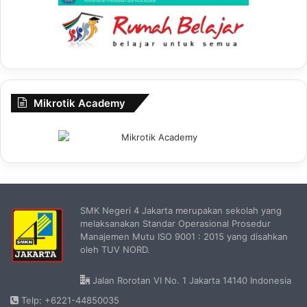
Mikrotik Academy
SMK Negeri 4 Jakarta merupakan sekolah yang
melaksanakan Standar Operasional Prosedur
Manajemen Mutu ISO 9001 : 2015 yang disahkan
oleh TUV NORD.
Jalan Rorotan VI No. 1 Jakarta 14140 Indonesia
Telp: +6221-44850035