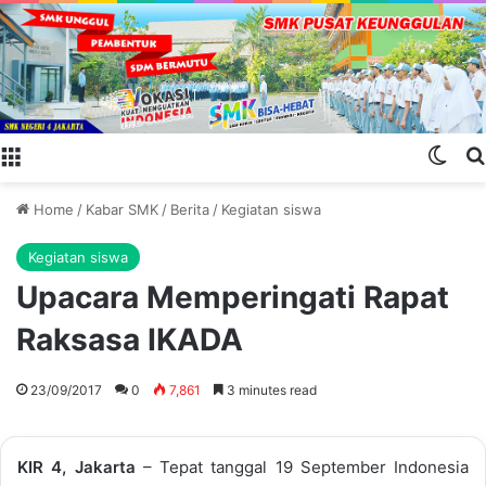
Menu
Swit
Home
/
Kabar SMK
/
Berita
/
Kegiatan siswa
Kegiatan siswa
Upacara Memperingati Rapat
Raksasa IKADA
23/09/2017
0
7,861
3 minutes read
KIR 4, Jakarta
– Tepat tanggal 19 September Indonesia