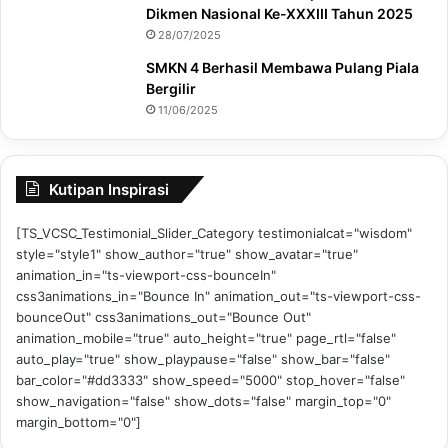
Dikmen Nasional Ke-XXXIII Tahun 2025
28/07/2025
SMKN 4 Berhasil Membawa Pulang Piala
Bergilir
11/06/2025
Kutipan Inspirasi
[TS_VCSC_Testimonial_Slider_Category testimonialcat="wisdom"
style="style1" show_author="true" show_avatar="true"
animation_in="ts-viewport-css-bounceIn"
css3animations_in="Bounce In" animation_out="ts-viewport-css-
bounceOut" css3animations_out="Bounce Out"
animation_mobile="true" auto_height="true" page_rtl="false"
auto_play="true" show_playpause="false" show_bar="false"
bar_color="#dd3333" show_speed="5000" stop_hover="false"
show_navigation="false" show_dots="false" margin_top="0"
margin_bottom="0"]