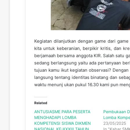
Kegiatan dilanjutkan dengan game dari game
kita untuk keberanian, berpikir kritis, dan 
berjamaah bersama anggota KIR. Salah satu ga
sedang berlangsung yaitu ada pertanyaan berk
tujuan kamu ikut kegiatan observasi? Dengan
langsung tentang identitas binatang dan seba
waktu menunj ukan pukul 16.30 kami pun mengak
Related
ANTUSIASME PARA PESERTA
Pembukaan D
MENGHADAPI LOMBA
Lomba Kompet
KOMPETENSI SISWA DIKMEN
23/05/2025
NASIONAL KE-XXXIII TAHUN
In "Kabar SM