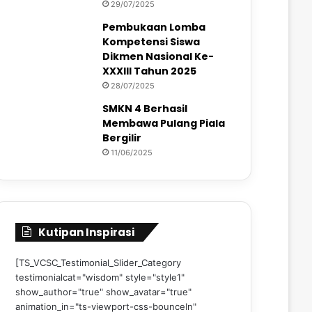
29/07/2025
Pembukaan Lomba
Kompetensi Siswa
Dikmen Nasional Ke-
XXXIII Tahun 2025
28/07/2025
SMKN 4 Berhasil
Membawa Pulang Piala
Bergilir
11/06/2025
Kutipan Inspirasi
[TS_VCSC_Testimonial_Slider_Category
testimonialcat="wisdom" style="style1"
show_author="true" show_avatar="true"
animation_in="ts-viewport-css-bounceIn"