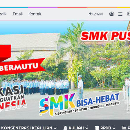
odik
Email
Kontak
Log In
Sid
Follow
KONSENTRASI KEAHLIAN
KULIAH
PPDB
P