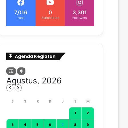
7,016
0
3,301
Fans
Subscribers
Followers
Agenda Kegiatan
Agustus, 2026
1
2
3
4
5
6
7
8
9