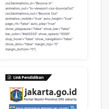
css3animations_in="Bounce In"
animation_out="ts-viewport-css-bounceOut"
css3animations_out="Bounce Out"
animation_mobile="true" auto_height="true"
page_rtl="false" auto_play="true"
show_playpause="false" show_bar="false"
bar_color="#dd3333" show_speed="5000"
stop_hover="false" show_navigation="false"
show_dots="false" margin_top="0"
margin_bottom="0"]
Link Pendidikan