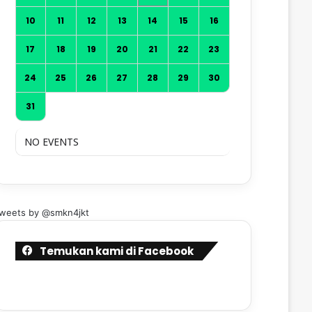
10
11
12
13
14
15
16
17
18
19
20
21
22
23
24
25
26
27
28
29
30
31
NO EVENTS
weets by @smkn4jkt
Temukan kami di Facebook