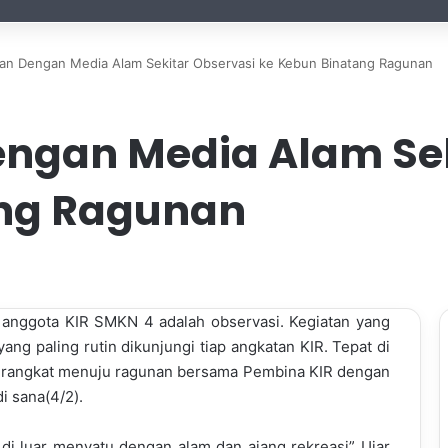
an Dengan Media Alam Sekitar Observasi ke Kebun Binatang Ragunan
ngan Media Alam Sek
ang Ragunan
i anggota KIR SMKN 4 adalah observasi. Kegiatan yang
ng paling rutin dikunjungi tiap angkatan KIR. Tepat di
berangkat menuju ragunan bersama Pembina KIR dengan
i sana(4/2).
 di luar menyatu dengan alam dan ajang rekreasi” Ujar