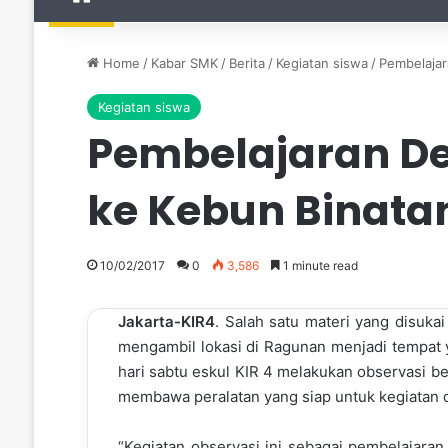
Home
/
Kabar SMK
/
Berita
/
Kegiatan siswa
/
Pembelajar
Kegiatan siswa
Pembelajaran De
ke Kebun Binat
10/02/2017
0
3,586
1 minute read
Jakarta-KIR4
. Salah satu materi yang disuka
mengambil lokasi di Ragunan menjadi tempat ya
hari sabtu eskul KIR 4 melakukan observasi 
membawa peralatan yang siap untuk kegiatan d
“Kegiatan observasi ini sebagai pembelajaran