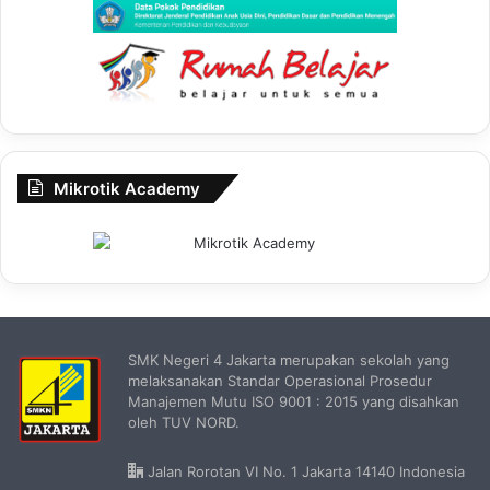
Mikrotik Academy
SMK Negeri 4 Jakarta merupakan sekolah yang
melaksanakan Standar Operasional Prosedur
Manajemen Mutu ISO 9001 : 2015 yang disahkan
oleh TUV NORD.
Jalan Rorotan VI No. 1 Jakarta 14140 Indonesia