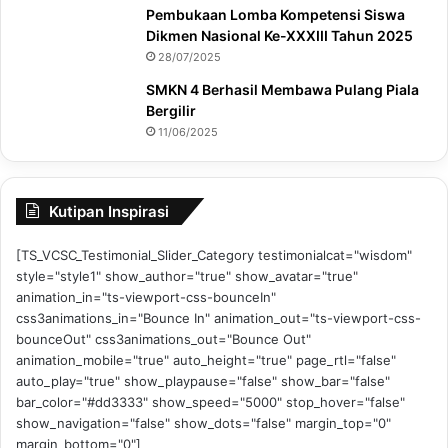
Pembukaan Lomba Kompetensi Siswa
Dikmen Nasional Ke-XXXIII Tahun 2025
28/07/2025
SMKN 4 Berhasil Membawa Pulang Piala
Bergilir
11/06/2025
Kutipan Inspirasi
[TS_VCSC_Testimonial_Slider_Category testimonialcat="wisdom"
style="style1" show_author="true" show_avatar="true"
animation_in="ts-viewport-css-bounceIn"
css3animations_in="Bounce In" animation_out="ts-viewport-css-
bounceOut" css3animations_out="Bounce Out"
animation_mobile="true" auto_height="true" page_rtl="false"
auto_play="true" show_playpause="false" show_bar="false"
bar_color="#dd3333" show_speed="5000" stop_hover="false"
show_navigation="false" show_dots="false" margin_top="0"
margin_bottom="0"]