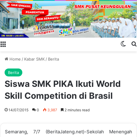
Menu
Swit
Home
/
Kabar SMK
/
Berita
Berita
Siswa SMK PIKA Ikuti World
Skill Competition di Brasil
14/07/2015
0
3,987
2 minutes read
Semarang, 7/7 (BeritaJateng.net)-Sekolah Menengah