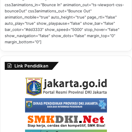
css3animations_in="Bounce In" animation_out="ts-viewport-css-
bounceOut" css3animations_out="Bounce Out"
animation_mobile="true" auto_height="true" page_rtl="false"
auto_play="true" show_playpause="false" show_bar="false"
bar_color="#dd3333" show_speed="5000" stop_hover="false"
show_navigation="false" show_dots="false" margin_top="0"
margin_bottom="0"]
Link Pendidikan