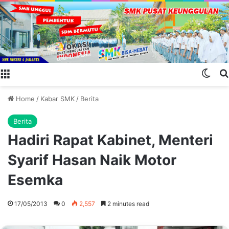
Menu
Swit
Home
/
Kabar SMK
/
Berita
Berita
Hadiri Rapat Kabinet, Menteri
Syarif Hasan Naik Motor
Esemka
17/05/2013
0
2,557
2 minutes read