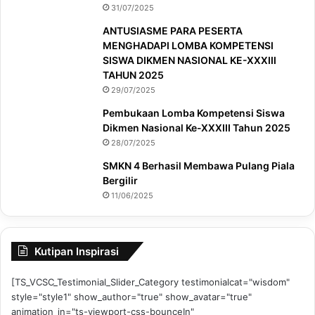
31/07/2025
ANTUSIASME PARA PESERTA
MENGHADAPI LOMBA KOMPETENSI
SISWA DIKMEN NASIONAL KE-XXXIII
TAHUN 2025
29/07/2025
Pembukaan Lomba Kompetensi Siswa
Dikmen Nasional Ke-XXXIII Tahun 2025
28/07/2025
SMKN 4 Berhasil Membawa Pulang Piala
Bergilir
11/06/2025
Kutipan Inspirasi
[TS_VCSC_Testimonial_Slider_Category testimonialcat="wisdom"
style="style1" show_author="true" show_avatar="true"
animation_in="ts-viewport-css-bounceIn"