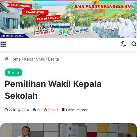
Menu
Swit
Home
/
Kabar SMK
/
Berita
Berita
Pemilihan Wakil Kepala
Sekolah
27/03/2014
0
3,523
1 minute read