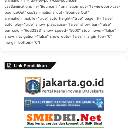
animation_in="ts-viewport-css-bounceIn"
css3animations_in="Bounce In" animation_out="ts-viewport-css-
bounceOut" css3animations_out="Bounce Out"
animation_mobile="true" auto_height="true" page_rtl="false"
auto_play="true" show_playpause="false" show_bar="false"
bar_color="#dd3333" show_speed="5000" stop_hover="false"
show_navigation="false" show_dots="false" margin_top="0"
margin_bottom="0"]
Link Pendidikan