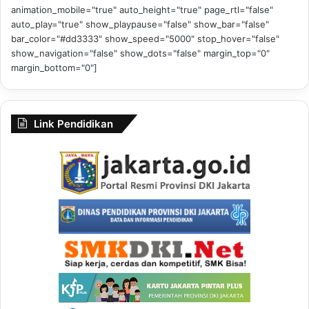
animation_mobile="true" auto_height="true" page_rtl="false"
auto_play="true" show_playpause="false" show_bar="false"
bar_color="#dd3333" show_speed="5000" stop_hover="false"
show_navigation="false" show_dots="false" margin_top="0"
margin_bottom="0"]
Link Pendidikan