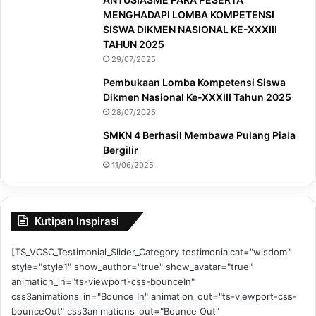
MENGHADAPI LOMBA KOMPETENSI
SISWA DIKMEN NASIONAL KE-XXXIII
TAHUN 2025
29/07/2025
Pembukaan Lomba Kompetensi Siswa
Dikmen Nasional Ke-XXXIII Tahun 2025
28/07/2025
SMKN 4 Berhasil Membawa Pulang Piala
Bergilir
11/06/2025
Kutipan Inspirasi
[TS_VCSC_Testimonial_Slider_Category testimonialcat="wisdom"
style="style1" show_author="true" show_avatar="true"
animation_in="ts-viewport-css-bounceIn"
css3animations_in="Bounce In" animation_out="ts-viewport-css-
bounceOut" css3animations_out="Bounce Out"