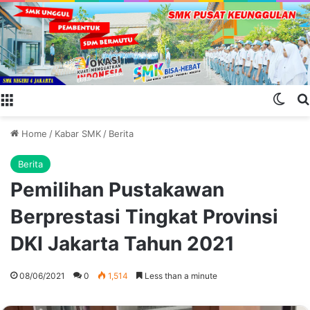
Menu
Swit
Home
/
Kabar SMK
/
Berita
Berita
Pemilihan Pustakawan
Berprestasi Tingkat Provinsi
DKI Jakarta Tahun 2021
08/06/2021
0
1,514
Less than a minute