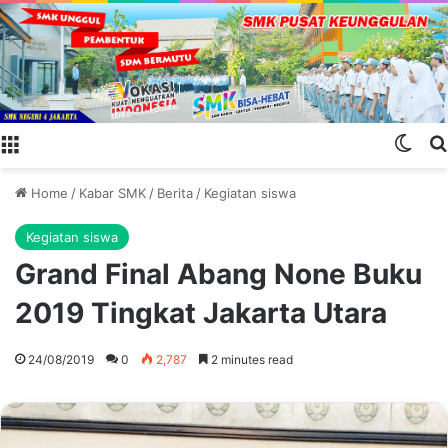
Menu
Swit
Home
/
Kabar SMK
/
Berita
/
Kegiatan siswa
Kegiatan siswa
Grand Final Abang None Buku
2019 Tingkat Jakarta Utara
24/08/2019
0
2,787
2 minutes read