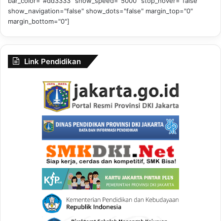
bar_color="#dd3333" show_speed="5000" stop_hover="false"
show_navigation="false" show_dots="false" margin_top="0"
margin_bottom="0"]
Link Pendidikan