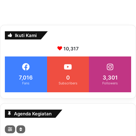
Ikuti Kami
10,317
7,016
0
3,301
Fans
Subscribers
Followers
Agenda Kegiatan