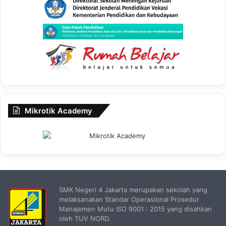
Mikrotik Academy
SMK Negeri 4 Jakarta merupakan sekolah yang
melaksanakan Standar Operasional Prosedur
Manajemen Mutu ISO 9001 : 2015 yang disahkan
oleh TUV NORD.