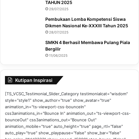
TAHUN 2025
29/07/2025
Pembukaan Lomba Kompetensi Siswa
Dikmen Nasional Ke-XXXIII Tahun 2025
28/07/2025
SMKN 4 Berhasil Membawa Pulang Piala
Bergilir
11/06/2025
Kutipan Inspirasi
[TS_VCSC_Testimonial_Slider_Category testimonialcat="wisdom"
style="style1" show_author="true" show_avatar="true"
animation_in="ts-viewport-css-bounceIn"
css3animations_in="Bounce In" animation_out="ts-viewport-css-
bounceOut" css3animations_out="Bounce Out"
animation_mobile="true" auto_height="true" page_rtl="false"
auto_play="true" show_playpause="false" show_bar="false"