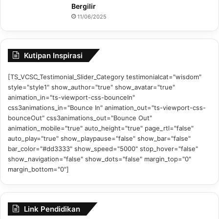
Bergilir
11/06/2025
Kutipan Inspirasi
[TS_VCSC_Testimonial_Slider_Category testimonialcat="wisdom"
style="style1" show_author="true" show_avatar="true"
animation_in="ts-viewport-css-bounceIn"
css3animations_in="Bounce In" animation_out="ts-viewport-css-
bounceOut" css3animations_out="Bounce Out"
animation_mobile="true" auto_height="true" page_rtl="false"
auto_play="true" show_playpause="false" show_bar="false"
bar_color="#dd3333" show_speed="5000" stop_hover="false"
show_navigation="false" show_dots="false" margin_top="0"
margin_bottom="0"]
Link Pendidikan