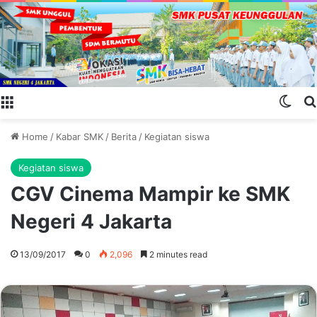
Menu
Swit
Home
/
Kabar SMK
/
Berita
/
Kegiatan siswa
Kegiatan siswa
CGV Cinema Mampir ke SMK
Negeri 4 Jakarta
13/09/2017
0
2,096
2 minutes read