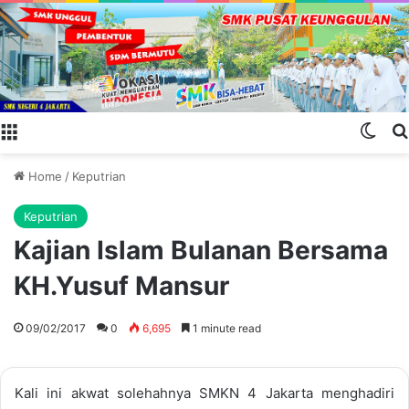
Menu
Swit
Home
/
Keputrian
Keputrian
Kajian Islam Bulanan Bersama
KH.Yusuf Mansur
09/02/2017
0
6,695
1 minute read
Kali ini akwat solehahnya SMKN 4 Jakarta menghadiri