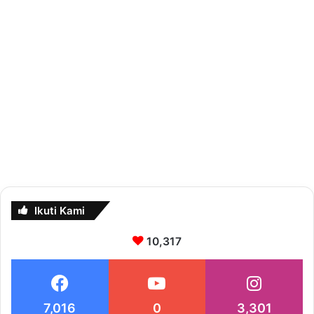
Ikuti Kami
10,317
7,016
0
3,301