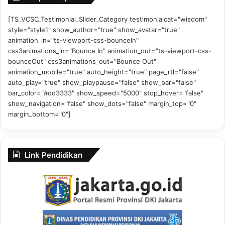
[TS_VCSC_Testimonial_Slider_Category testimonialcat="wisdom"
style="style1" show_author="true" show_avatar="true"
animation_in="ts-viewport-css-bounceIn"
css3animations_in="Bounce In" animation_out="ts-viewport-css-
bounceOut" css3animations_out="Bounce Out"
animation_mobile="true" auto_height="true" page_rtl="false"
auto_play="true" show_playpause="false" show_bar="false"
bar_color="#dd3333" show_speed="5000" stop_hover="false"
show_navigation="false" show_dots="false" margin_top="0"
margin_bottom="0"]
Link Pendidikan