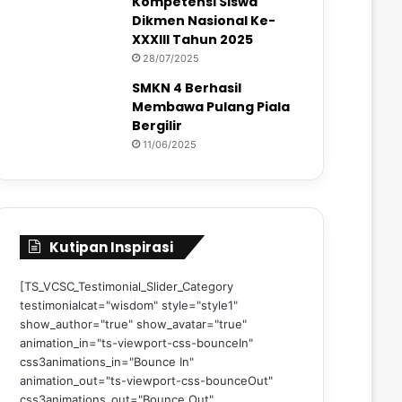
Kompetensi Siswa
Dikmen Nasional Ke-
XXXIII Tahun 2025
28/07/2025
SMKN 4 Berhasil
Membawa Pulang Piala
Bergilir
11/06/2025
Kutipan Inspirasi
[TS_VCSC_Testimonial_Slider_Category
testimonialcat="wisdom" style="style1"
show_author="true" show_avatar="true"
animation_in="ts-viewport-css-bounceIn"
css3animations_in="Bounce In"
animation_out="ts-viewport-css-bounceOut"
css3animations_out="Bounce Out"