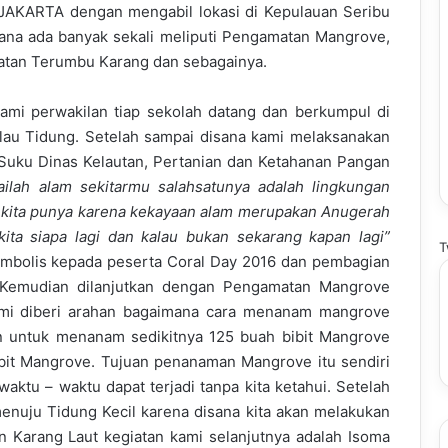
 JAKARTA dengan mengabil lokasi di Kepulauan Seribu
sana ada banyak sekali meliputi Pengamatan Mangrove,
atan Terumbu Karang dan sebagainya.
ami perwakilan tiap sekolah datang dan berkumpul di
au Tidung. Setelah sampai disana kami melaksanakan
Suku Dinas Kelautan, Pertanian dan Ketahanan Pangan
tailah alam sekitarmu salahsatunya adalah lingkungan
g kita punya karena kekayaan alam merupakan Anugerah
ita siapa lagi dan kalau bukan sekarang kapan lagi”
T
imbolis kepada peserta Coral Day 2016 dan pembagian
. Kemudian dilanjutkan dengan Pengamatan Mangrove
i diberi arahan bagaimana cara menanam mangrove
n untuk menanam sedikitnya 125 buah bibit Mangrove
bit Mangrove. Tujuan penanaman Mangrove itu sendiri
aktu – waktu dapat terjadi tanpa kita ketahui. Setelah
uju Tidung Kecil karena disana kita akan melakukan
 Karang Laut kegiatan kami selanjutnya adalah Isoma