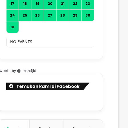
17
18
19
20
21
22
23
24
25
26
27
28
29
30
31
NO EVENTS
weets by @smkn4jkt
Temukan kami di Facebook