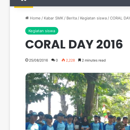
Home
/
Kabar SMK
/
Berita
/
Kegiatan siswa
/
CORAL DAY
Kegiatan siswa
CORAL DAY 2016
25/08/2016
0
2,228
2 minutes read