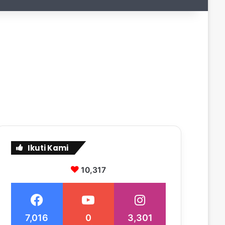
Ikuti Kami
10,317
7,016
0
3,301