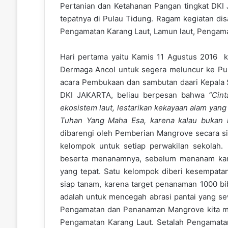
Pertanian dan Ketahanan Pangan tingkat DKI
tepatnya di Pulau Tidung. Ragam kegiatan di
Pengamatan Karang Laut, Lamun laut, Pengam
Hari pertama yaitu Kamis 11 Agustus 2016 k
Dermaga Ancol untuk segera meluncur ke Pul
acara Pembukaan dan sambutan daari Kepala 
DKI JAKARTA, beliau berpesan bahwa
“Cin
ekosistem laut, lestarikan kekayaan alam yan
Tuhan Yang Maha Esa, karena ka
lau
bukan k
dibarengi oleh Pemberian Mangrove secara s
kelompok untuk setiap perwakilan sekolah
beserta menanamnya, sebelum menanam kam
yang tepat. Satu kelompok diberi kesempata
siap tanam, karena target penanaman 1000 bi
adalah untuk mencegah abrasi pantai yang sew
Pengamatan dan Penanaman Mangrove kita men
Pengamatan Karang Laut. Setalah Pengamatan