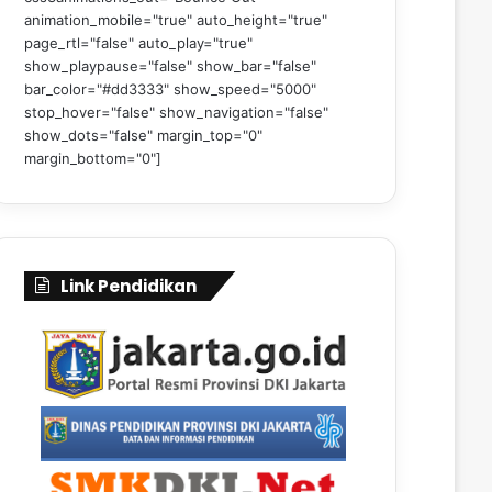
animation_mobile="true" auto_height="true"
page_rtl="false" auto_play="true"
show_playpause="false" show_bar="false"
bar_color="#dd3333" show_speed="5000"
stop_hover="false" show_navigation="false"
show_dots="false" margin_top="0"
margin_bottom="0"]
Link Pendidikan