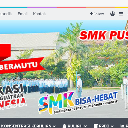
apodik
Email
Kontak
Log I
Si
Follow
KONSENTRASI KEAHLIAN
KULIAH
PPDB
P