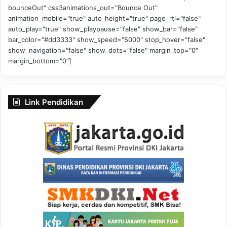
bounceOut" css3animations_out="Bounce Out"
animation_mobile="true" auto_height="true" page_rtl="false"
auto_play="true" show_playpause="false" show_bar="false"
bar_color="#dd3333" show_speed="5000" stop_hover="false"
show_navigation="false" show_dots="false" margin_top="0"
margin_bottom="0"]
Link Pendidikan