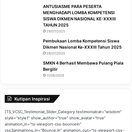
ANTUSIASME PARA PESERTA
MENGHADAPI LOMBA KOMPETENSI
SISWA DIKMEN NASIONAL KE-XXXIII
TAHUN 2025
29/07/2025
Pembukaan Lomba Kompetensi Siswa
Dikmen Nasional Ke-XXXIII Tahun 2025
28/07/2025
SMKN 4 Berhasil Membawa Pulang Piala
Bergilir
11/06/2025
Kutipan Inspirasi
[TS_VCSC_Testimonial_Slider_Category testimonialcat="wisdom"
style="style1" show_author="true" show_avatar="true"
animation_in="ts-viewport-css-bounceIn"
css3animations_in="Bounce In" animation_out="ts-viewport-css-