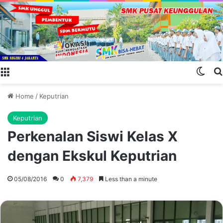
Menu
Swit
Home
/
Keputrian
Keputrian
Perkenalan Siswi Kelas X
dengan Ekskul Keputrian
05/08/2016
0
7,379
Less than a minute