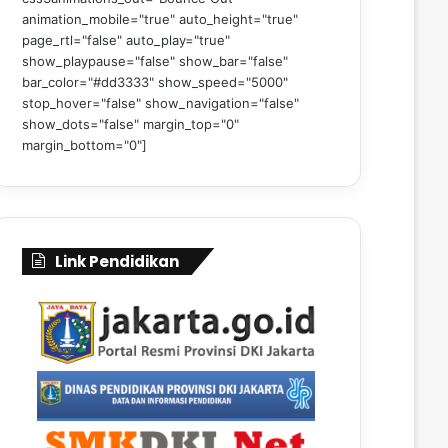
animation_mobile="true" auto_height="true"
page_rtl="false" auto_play="true"
show_playpause="false" show_bar="false"
bar_color="#dd3333" show_speed="5000"
stop_hover="false" show_navigation="false"
show_dots="false" margin_top="0"
margin_bottom="0"]
Link Pendidikan