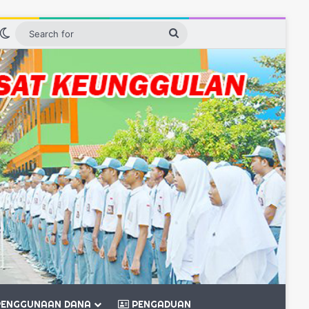
n
idebar
Switch skin
Search
for
ENGGUNAAN DANA
PENGADUAN