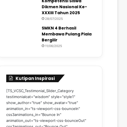
Kompetensi Siswa
Dikmen Nasional Ke-
XXXIII Tahun 2025
28/07/2025
SMKN 4 Berhasil
Membawa Pulang Piala
Bergilir
11/06/2025
Kutipan Inspirasi
[TS_VCSC_Testimonial_Slider_Category
testimonialcat="wisdom" style="style1"
show_author="true" show_avatar="true"
animation_in="ts-viewport-css-bounceIn"
css3animations_in="Bounce In"
animation_out="ts-viewport-css-bounceOut"
css3animations_out="Bounce Out"