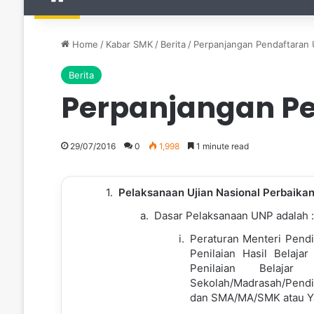
Home
/
Kabar SMK
/
Berita
/
Perpanjangan Pendaftaran
Berita
Perpanjangan Pe
29/07/2016
0
1,998
1 minute read
Pelaksanaan Ujian Nasional Perbaika
Dasar Pelaksanaan UNP adalah :
Peraturan Menteri Pend
Penilaian Hasil Belaja
Penilaian Belaja
Sekolah/Madrasah/Pendi
dan SMA/MA/SMK atau Ya