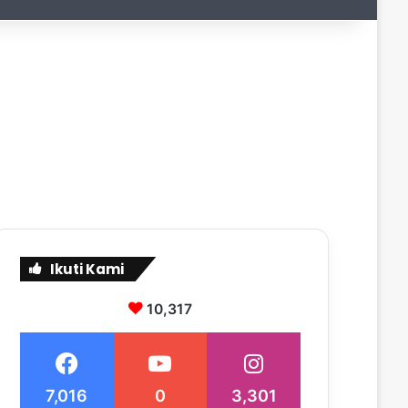
Ikuti Kami
10,317
7,016
0
3,301