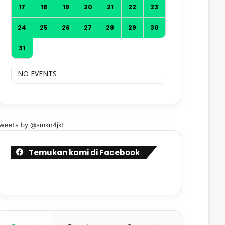
17
18
19
20
21
22
23
24
25
26
27
28
29
30
31
NO EVENTS
weets by @smkn4jkt
Temukan kami di Facebook