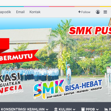
apodik
Email
Kontak
Log I
S
Follow
KONSENTRASI KEAHLIAN
KULIAH
PPDB
P