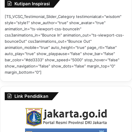
Kutipan Inspirasi
[TS_VCSC_Testimonial_Slider_Category testimonialcat="wisdom"
style="style1" show_author="true" show_avatar="true"
animation_in="ts-viewport-css-bounceIn"
css3animations_in="Bounce In" animation_out="ts-viewport-css-
bounceOut" css3animations_out="Bounce Out"
animation_mobile="true" auto_height="true" page_rtl="false"
auto_play="true" show_playpause="false" show_bar="false"
bar_color="#dd3333" show_speed="5000" stop_hover="false"
show_navigation="false" show_dots="false" margin_top="0"
margin_bottom="0"]
Link Pendidikan