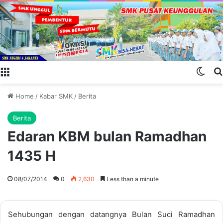
Menu
Swit
Home
/
Kabar SMK
/
Berita
Berita
Edaran KBM bulan Ramadhan
1435 H
08/07/2014
0
2,630
Less than a minute
Sehubungan dengan datangnya Bulan Suci Ramadhan