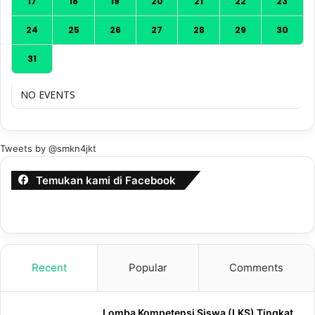
17
18
19
20
21
22
23
24
25
26
27
28
29
30
31
NO EVENTS
Tweets by @smkn4jkt
Temukan kami di Facebook
Recent
Popular
Comments
Lomba Kompetensi Siswa (LKS) Tingkat