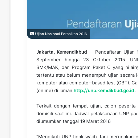
Ujian Nasional Perbaikan 2016
Jakarta, Kemendikbud
— Pendaftaran Ujian N
September hingga 23 Oktober 2015. UN
SMK/MAK, dan Program Paket C yang nilain
tertentu atau belum menempuh ujian secara l
komputer atau computer-based test (CBT). Cal
(online) di laman
http://unp.kemdikbud.go.id
.
Terkait dengan tempat ujian, calon peserta 
domisili saat ini. Jadwal pelaksanaan UNP pa
diumumkan tanggal 19 Maret 2016.
“Mengikuti UNP tidak wajib, tapi merupakan p