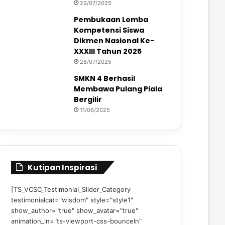
29/07/2025
Pembukaan Lomba
Kompetensi Siswa
Dikmen Nasional Ke-
XXXIII Tahun 2025
28/07/2025
SMKN 4 Berhasil
Membawa Pulang Piala
Bergilir
11/06/2025
Kutipan Inspirasi
[TS_VCSC_Testimonial_Slider_Category
testimonialcat="wisdom" style="style1"
show_author="true" show_avatar="true"
animation_in="ts-viewport-css-bounceIn"