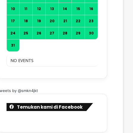
10
11
12
13
14
15
16
17
18
19
20
21
22
23
24
25
26
27
28
29
30
31
NO EVENTS
weets by @smkn4jkt
Temukan kami di Facebook