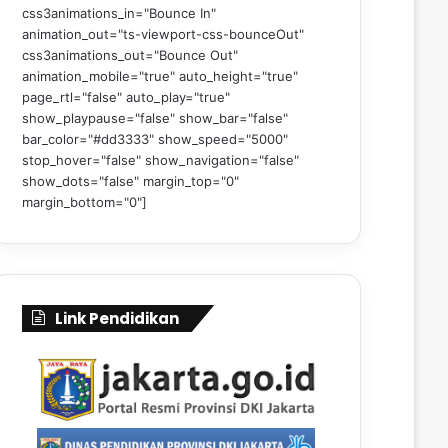
css3animations_in="Bounce In"
animation_out="ts-viewport-css-bounceOut"
css3animations_out="Bounce Out"
animation_mobile="true" auto_height="true"
page_rtl="false" auto_play="true"
show_playpause="false" show_bar="false"
bar_color="#dd3333" show_speed="5000"
stop_hover="false" show_navigation="false"
show_dots="false" margin_top="0"
margin_bottom="0"]
Link Pendidikan