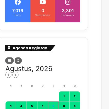
7,016
0
3,301
Fans
Subscribers
Followers
Agenda Kegiatan
Agustus, 2026
1
2
3
4
5
6
7
8
9