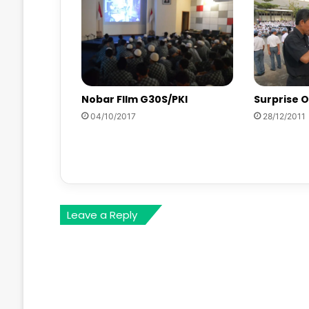
Surprise 
Nobar FIlm G30S/PKI
28/12/2011
04/10/2017
Leave a Reply