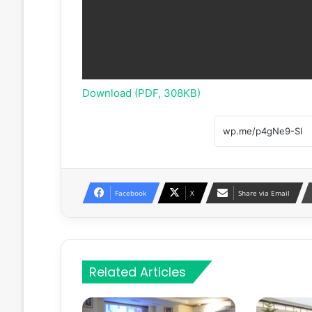
Download (PDF, 308KB)
Facebook
X
Share via Email
Related Articles