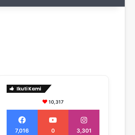
Ikuti Kami
10,317
7,016
0
3,301