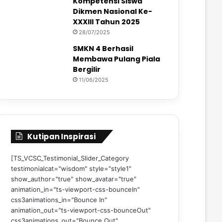
Kompetensi Siswa
Dikmen Nasional Ke-
XXXIII Tahun 2025
28/07/2025
SMKN 4 Berhasil
Membawa Pulang Piala
Bergilir
11/06/2025
Kutipan Inspirasi
[TS_VCSC_Testimonial_Slider_Category
testimonialcat="wisdom" style="style1"
show_author="true" show_avatar="true"
animation_in="ts-viewport-css-bounceIn"
css3animations_in="Bounce In"
animation_out="ts-viewport-css-bounceOut"
css3animations_out="Bounce Out"