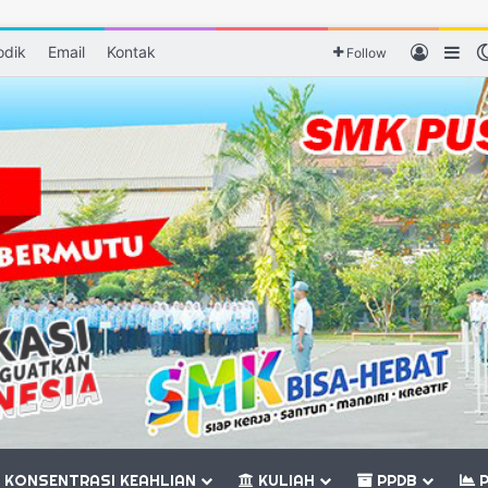
odik
Email
Kontak
Log In
Sid
Follow
KONSENTRASI KEAHLIAN
KULIAH
PPDB
P