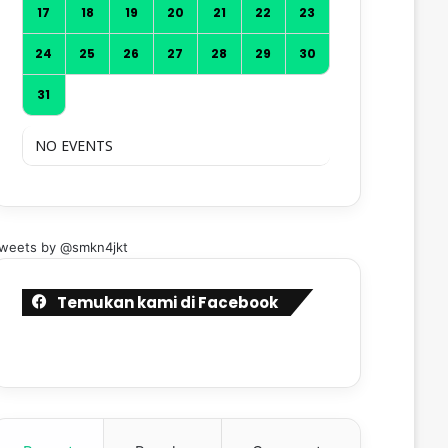
17
18
19
20
21
22
23
24
25
26
27
28
29
30
31
NO EVENTS
weets by @smkn4jkt
Temukan kami di Facebook