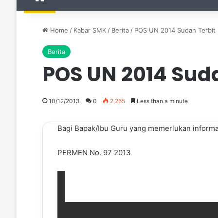
Home
/
Kabar SMK
/
Berita
/
POS UN 2014 Sudah Terbit
Berita
POS UN 2014 Suda
10/12/2013
0
2,265
Less than a minute
Bagi Bapak/Ibu Guru yang memerlukan informas
PERMEN No. 97 2013