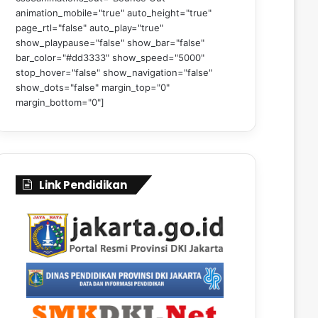
animation_mobile="true" auto_height="true"
page_rtl="false" auto_play="true"
show_playpause="false" show_bar="false"
bar_color="#dd3333" show_speed="5000"
stop_hover="false" show_navigation="false"
show_dots="false" margin_top="0"
margin_bottom="0"]
Link Pendidikan