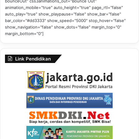
bounceOut" css3animations_out="Bounce Out"
animation_mobile="true" auto_height="true" page_rtl="false"
auto_play="true" show_playpause="false" show_bar="false"
bar_color="#dd3333" show_speed="5000" stop_hover="false"
show_navigation="false" show_dots="false" margin_top="0"
margin_bottom="0"]
Link Pendidikan