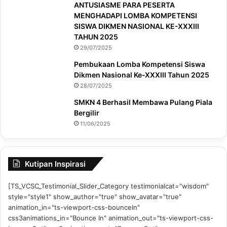
ANTUSIASME PARA PESERTA
MENGHADAPI LOMBA KOMPETENSI
SISWA DIKMEN NASIONAL KE-XXXIII
TAHUN 2025
29/07/2025
Pembukaan Lomba Kompetensi Siswa
Dikmen Nasional Ke-XXXIII Tahun 2025
28/07/2025
SMKN 4 Berhasil Membawa Pulang Piala
Bergilir
11/06/2025
Kutipan Inspirasi
[TS_VCSC_Testimonial_Slider_Category testimonialcat="wisdom"
style="style1" show_author="true" show_avatar="true"
animation_in="ts-viewport-css-bounceIn"
css3animations_in="Bounce In" animation_out="ts-viewport-css-