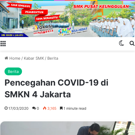
Menu
Swit
Home
/
Kabar SMK
/
Berita
Berita
Pencegahan COVID-19 di
SMKN 4 Jakarta
17/03/2020
0
3,165
1 minute read