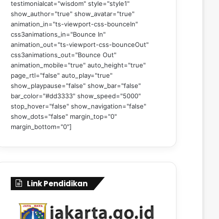
testimonialcat="wisdom" style="style1"
show_author="true" show_avatar="true"
animation_in="ts-viewport-css-bounceIn"
css3animations_in="Bounce In"
animation_out="ts-viewport-css-bounceOut"
css3animations_out="Bounce Out"
animation_mobile="true" auto_height="true"
page_rtl="false" auto_play="true"
show_playpause="false" show_bar="false"
bar_color="#dd3333" show_speed="5000"
stop_hover="false" show_navigation="false"
show_dots="false" margin_top="0"
margin_bottom="0"]
Link Pendidikan