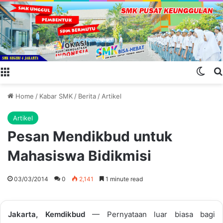
Menu
Swit
Home
/
Kabar SMK
/
Berita
/
Artikel
Artikel
Pesan Mendikbud untuk
Mahasiswa Bidikmisi
03/03/2014
0
2,141
1 minute read
Jakarta, Kemdikbud
— Pernyataan luar biasa bagi