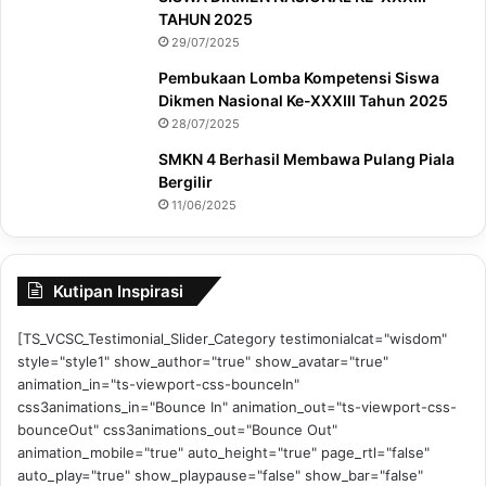
TAHUN 2025
29/07/2025
Pembukaan Lomba Kompetensi Siswa
Dikmen Nasional Ke-XXXIII Tahun 2025
28/07/2025
SMKN 4 Berhasil Membawa Pulang Piala
Bergilir
11/06/2025
Kutipan Inspirasi
[TS_VCSC_Testimonial_Slider_Category testimonialcat="wisdom"
style="style1" show_author="true" show_avatar="true"
animation_in="ts-viewport-css-bounceIn"
css3animations_in="Bounce In" animation_out="ts-viewport-css-
bounceOut" css3animations_out="Bounce Out"
animation_mobile="true" auto_height="true" page_rtl="false"
auto_play="true" show_playpause="false" show_bar="false"