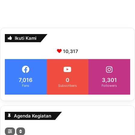
Ikuti Kami
10,317
7,016
0
3,301
Fans
Subscribers
Followers
Agenda Kegiatan