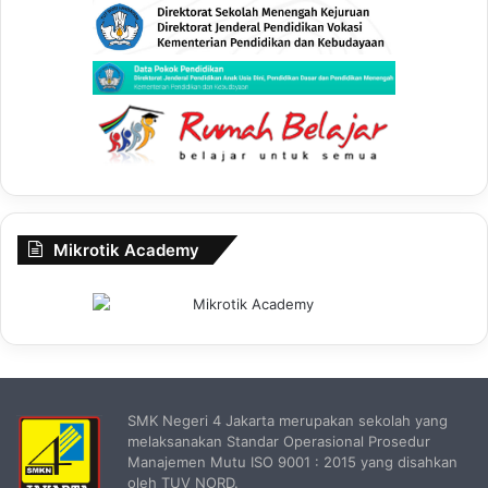
Mikrotik Academy
SMK Negeri 4 Jakarta merupakan sekolah yang
melaksanakan Standar Operasional Prosedur
Manajemen Mutu ISO 9001 : 2015 yang disahkan
oleh TUV NORD.