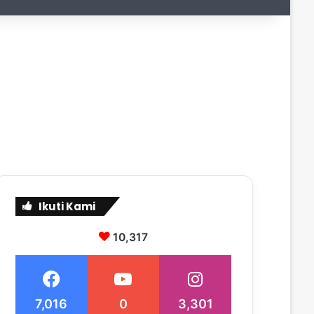
Ikuti Kami
10,317
7,016
0
3,301