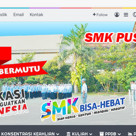
odik
Email
Kontak
Log In
Sid
Follow
KONSENTRASI KEAHLIAN
KULIAH
PPDB
P