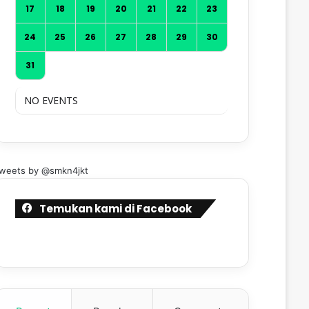
17
18
19
20
21
22
23
24
25
26
27
28
29
30
31
NO EVENTS
weets by @smkn4jkt
Temukan kami di Facebook