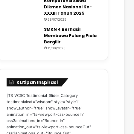
Kompetensi Siswa
Dikmen Nasional Ke-
XXXIII Tahun 2025
28/07/2025
SMKN 4 Berhasil
Membawa Pulang Piala
Bergilir
11/06/2025
Kutipan Inspirasi
[TS_VCSC_Testimonial_Slider_Category
testimonialcat="wisdom" style="style1"
show_author="true" show_avatar="true"
animation_in="ts-viewport-css-bounceIn"
css3animations_in="Bounce In"
animation_out="ts-viewport-css-bounceOut"
css3animations_out="Bounce Out"