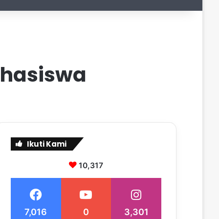
ahasiswa
Ikuti Kami
10,317
7,016
0
3,301