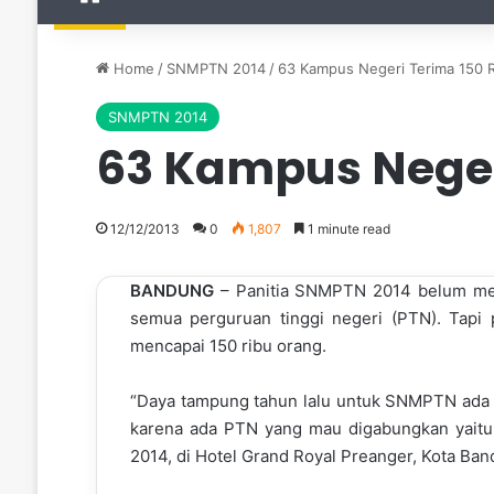
Home
/
SNMPTN 2014
/
63 Kampus Negeri Terima 150 
SNMPTN 2014
63 Kampus Neger
12/12/2013
0
1,807
1 minute read
BANDUNG
– Panitia SNMPTN 2014 belum men
semua perguruan tinggi negeri (PTN). Tapi
mencapai 150 ribu orang.
“Daya tampung tahun lalu untuk SNMPTN ada se
karena ada PTN yang mau digabungkan yaitu
2014, di Hotel Grand Royal Preanger, Kota Ban