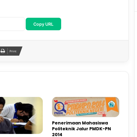
Copy URL
Print
Penerimaan Mahasiswa
Politeknik Jalur PMDK-PN
2014