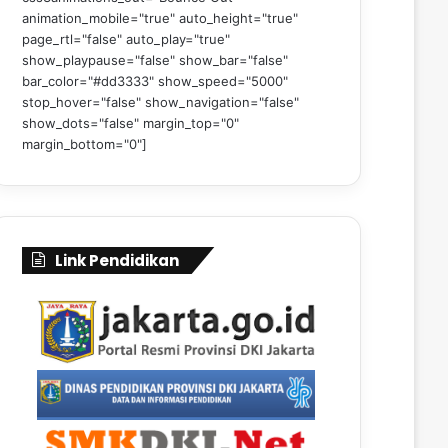
animation_mobile="true" auto_height="true"
page_rtl="false" auto_play="true"
show_playpause="false" show_bar="false"
bar_color="#dd3333" show_speed="5000"
stop_hover="false" show_navigation="false"
show_dots="false" margin_top="0"
margin_bottom="0"]
Link Pendidikan