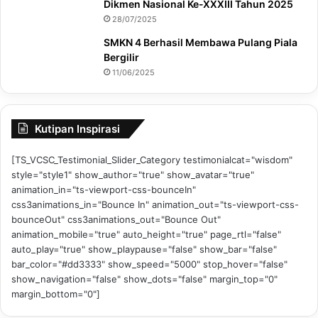
Dikmen Nasional Ke-XXXIII Tahun 2025
28/07/2025
SMKN 4 Berhasil Membawa Pulang Piala
Bergilir
11/06/2025
Kutipan Inspirasi
[TS_VCSC_Testimonial_Slider_Category testimonialcat="wisdom"
style="style1" show_author="true" show_avatar="true"
animation_in="ts-viewport-css-bounceIn"
css3animations_in="Bounce In" animation_out="ts-viewport-css-
bounceOut" css3animations_out="Bounce Out"
animation_mobile="true" auto_height="true" page_rtl="false"
auto_play="true" show_playpause="false" show_bar="false"
bar_color="#dd3333" show_speed="5000" stop_hover="false"
show_navigation="false" show_dots="false" margin_top="0"
margin_bottom="0"]