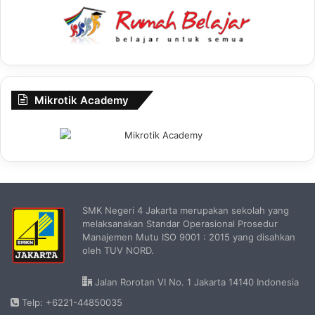
Mikrotik Academy
SMK Negeri 4 Jakarta merupakan sekolah yang
melaksanakan Standar Operasional Prosedur
Manajemen Mutu ISO 9001 : 2015 yang disahkan
oleh TUV NORD.
Jalan Rorotan VI No. 1 Jakarta 14140 Indonesia
Telp: +6221-44850035