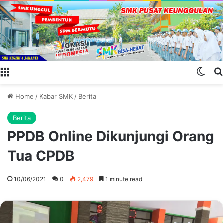
Menu
Swit
Home
/
Kabar SMK
/
Berita
Berita
PPDB Online Dikunjungi Orang
Tua CPDB
10/06/2021
0
2,479
1 minute read