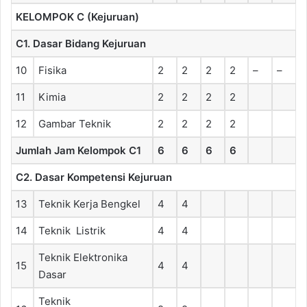
KELOMPOK C (Kejuruan)
C1. Dasar Bidang Kejuruan
10
Fisika
2
2
2
2
–
–
11
Kimia
2
2
2
2
12
Gambar Teknik
2
2
2
2
Jumlah Jam Kelompok C1
6
6
6
6
C2. Dasar Kompetensi Kejuruan
13
Teknik Kerja Bengkel
4
4
14
Teknik Listrik
4
4
Teknik Elektronika
15
4
4
Dasar
Teknik