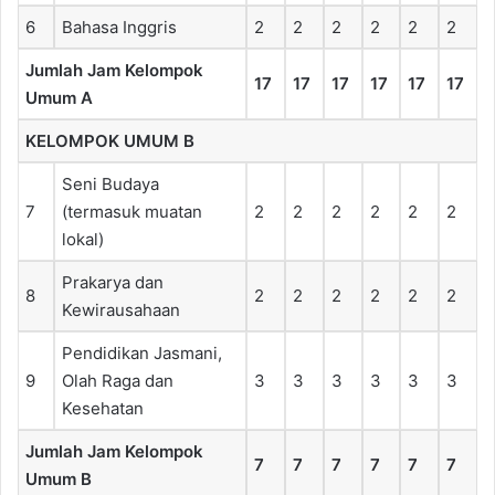
6
Bahasa Inggris
2
2
2
2
2
2
Jumlah Jam Kelompok
17
17
17
17
17
17
Umum A
KELOMPOK UMUM B
Seni Budaya
7
(termasuk muatan
2
2
2
2
2
2
lokal)
Prakarya dan
8
2
2
2
2
2
2
Kewirausahaan
Pendidikan Jasmani,
9
Olah Raga dan
3
3
3
3
3
3
Kesehatan
Jumlah Jam Kelompok
7
7
7
7
7
7
Umum B