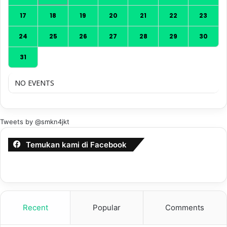
17
18
19
20
21
22
23
24
25
26
27
28
29
30
31
NO EVENTS
Tweets by @smkn4jkt
Temukan kami di Facebook
Recent
Popular
Comments