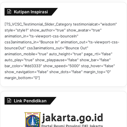
Kutipan Inspirasi
[TS_VCSC_Testimonial_Slider_Category testimonialcat="wisdom"
style="style1" show_author="true" show_avatar="true"
animation_in="ts-viewport-css-bounceIn"
css3animations_in="Bounce In" animation_out="ts-viewport-css-
bounceOut" css3animations_out="Bounce Out"
animation_mobile="true" auto_height="true" page_rtl="false"
auto_play="true" show_playpause="false" show_bar="false"
bar_color="#dd3333" show_speed="5000" stop_hover="false"
show_navigation="false" show_dots="false" margin_top="0"
margin_bottom="0"]
Link Pendidikan