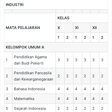
INDUSTRI
KELAS
MATA PELAJARAN
X
XI
XII
1
2
1
2
1
2
KELOMPOK UMUM A
Pendidikan Agama
1
3
3
3
3
3
3
dan Budi Pekerti
Pendidikan Pancasila
2
2
2
2
2
2
2
dan Kewarganegaraan
3
Bahasa Indonesia
4
4
4
4
4
4
4
Matematika
4
4
4
4
4
4
5
Sejarah Indonesia
2
2
2
2
2
2