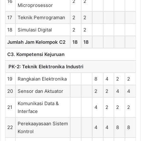
16
2
2
Microprosessor
17
Teknik Pemrograman
2
2
18
Simulasi Digital
2
2
Jumlah Jam Kelompok C2
18
18
C3. Kompetensi Kejuruan
PK-2: Teknik Elektronika Industri
19
Rangkaian Elektronika
8
4
2
2
20
Sensor dan Aktuator
2
2
4
4
Komunikasi Data &
21
4
2
2
2
Interface
Perekaayasaan Sistem
22
4
4
8
8
Kontrol