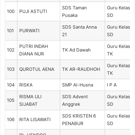
SDS Taman
Guru Kelas
100
PUJI ASTUTI
Pusaka
SD
SDS Santa Anna
Guru Kelas
101
PURWATI
21
SD
PUTRI INDAH
Guru Kelas
102
TK Ad Dawah
DIANA NUR
TK
Guru Kelas
103
QUROTUL AENA
TK AR-RAUDHOH
TK
104
RISKA
SMP Al-Husna
I P A
RISMA ULI
SDS Advent
Guru Kelas
105
SIJABAT
Anggrek
SD
SDS KRISTEN 6
Guru Kelas
106
RITA LISAWATI
PENABUR
SD