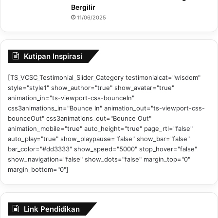
Bergilir
11/06/2025
Kutipan Inspirasi
[TS_VCSC_Testimonial_Slider_Category testimonialcat="wisdom"
style="style1" show_author="true" show_avatar="true"
animation_in="ts-viewport-css-bounceIn"
css3animations_in="Bounce In" animation_out="ts-viewport-css-
bounceOut" css3animations_out="Bounce Out"
animation_mobile="true" auto_height="true" page_rtl="false"
auto_play="true" show_playpause="false" show_bar="false"
bar_color="#dd3333" show_speed="5000" stop_hover="false"
show_navigation="false" show_dots="false" margin_top="0"
margin_bottom="0"]
Link Pendidikan