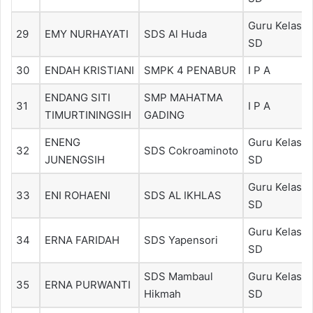
Guru Kelas
29
EMY NURHAYATI
SDS Al Huda
SD
30
ENDAH KRISTIANI
SMPK 4 PENABUR
I P A
ENDANG SITI
SMP MAHATMA
31
I P A
TIMURTININGSIH
GADING
ENENG
Guru Kelas
32
SDS Cokroaminoto
JUNENGSIH
SD
Guru Kelas
33
ENI ROHAENI
SDS AL IKHLAS
SD
Guru Kelas
34
ERNA FARIDAH
SDS Yapensori
SD
SDS Mambaul
Guru Kelas
35
ERNA PURWANTI
Hikmah
SD