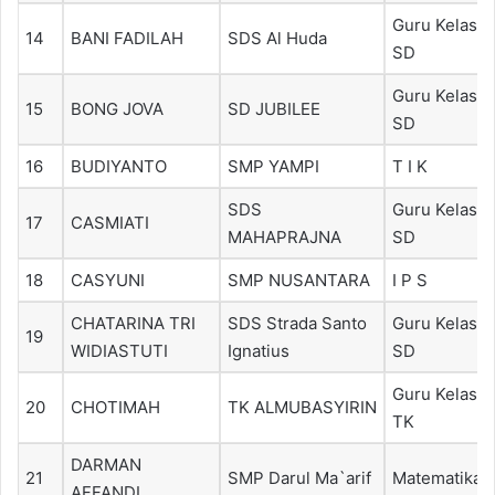
Guru Kelas
14
BANI FADILAH
SDS Al Huda
SD
Guru Kelas
15
BONG JOVA
SD JUBILEE
SD
16
BUDIYANTO
SMP YAMPI
T I K
SDS
Guru Kelas
17
CASMIATI
MAHAPRAJNA
SD
18
CASYUNI
SMP NUSANTARA
I P S
CHATARINA TRI
SDS Strada Santo
Guru Kelas
19
WIDIASTUTI
Ignatius
SD
Guru Kelas
20
CHOTIMAH
TK ALMUBASYIRIN
TK
DARMAN
21
SMP Darul Ma`arif
Matematika
AFFANDI