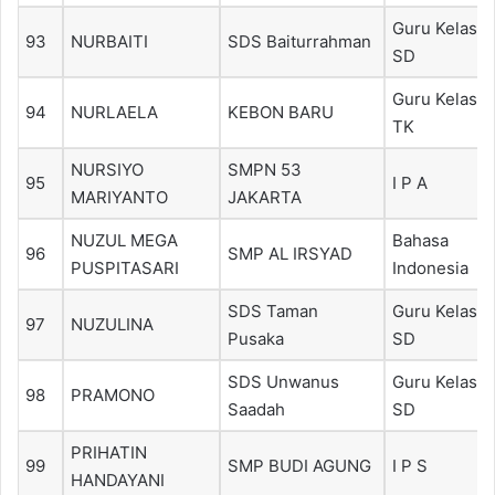
Guru Kelas
93
NURBAITI
SDS Baiturrahman
SD
Guru Kelas
94
NURLAELA
KEBON BARU
TK
NURSIYO
SMPN 53
95
I P A
MARIYANTO
JAKARTA
NUZUL MEGA
Bahasa
96
SMP AL IRSYAD
PUSPITASARI
Indonesia
SDS Taman
Guru Kelas
97
NUZULINA
Pusaka
SD
SDS Unwanus
Guru Kelas
98
PRAMONO
Saadah
SD
PRIHATIN
99
SMP BUDI AGUNG
I P S
HANDAYANI