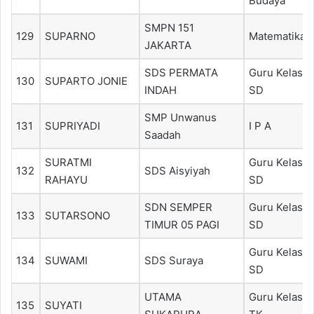
Budaya
SMPN 151
129
SUPARNO
Matematika
JAKARTA
SDS PERMATA
Guru Kelas
130
SUPARTO JONIE
INDAH
SD
SMP Unwanus
131
SUPRIYADI
I P A
Saadah
SURATMI
Guru Kelas
132
SDS Aisyiyah
RAHAYU
SD
SDN SEMPER
Guru Kelas
133
SUTARSONO
TIMUR 05 PAGI
SD
Guru Kelas
134
SUWAMI
SDS Suraya
SD
UTAMA
Guru Kelas
135
SUYATI