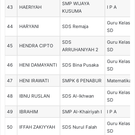
SMP WIJAYA
43
HAERIYAH
I P A
KUSUMA
Guru Kelas
44
HARYANI
SDS Remaja
SD
SDS
Guru Kelas
45
HENDRA CIPTO
ARRUHANIYAH 2
SD
Guru Kelas
46
HENI DAMAYANTI
SDS Bina Pusaka
SD
47
HENI IRAWATI
SMPK 6 PENABUR
Matematika
Guru Kelas
48
IBNU RUSLAN
SDS Al-Ikhwan
SD
49
IBRAHIM
SMP Al-Khairiyah I
I P A
Guru Kelas
50
IFFAH ZAKIYYAH
SDS Nurul Falah
SD