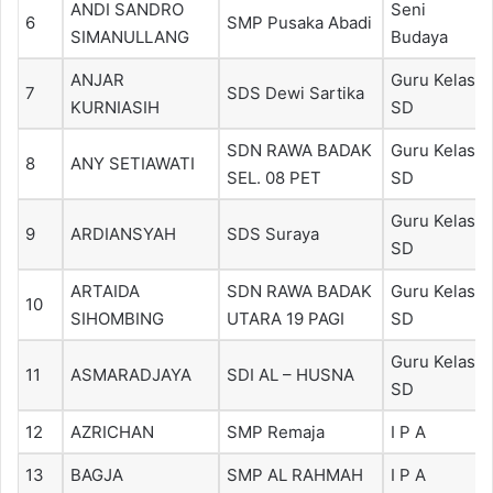
ANDI SANDRO
Seni
6
SMP Pusaka Abadi
SIMANULLANG
Budaya
ANJAR
Guru Kelas
7
SDS Dewi Sartika
KURNIASIH
SD
SDN RAWA BADAK
Guru Kelas
8
ANY SETIAWATI
SEL. 08 PET
SD
Guru Kelas
9
ARDIANSYAH
SDS Suraya
SD
ARTAIDA
SDN RAWA BADAK
Guru Kelas
10
SIHOMBING
UTARA 19 PAGI
SD
Guru Kelas
11
ASMARADJAYA
SDI AL – HUSNA
SD
12
AZRICHAN
SMP Remaja
I P A
13
BAGJA
SMP AL RAHMAH
I P A