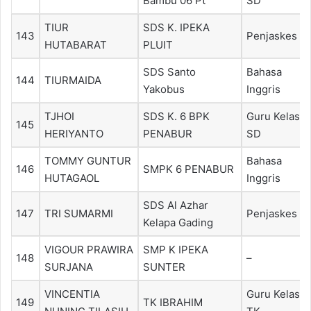
Bambu 06 Pt
SD
TIUR
SDS K. IPEKA
143
Penjaskes
HUTABARAT
PLUIT
SDS Santo
Bahasa
144
TIURMAIDA
Yakobus
Inggris
TJHOI
SDS K. 6 BPK
Guru Kelas
145
HERIYANTO
PENABUR
SD
TOMMY GUNTUR
Bahasa
146
SMPK 6 PENABUR
HUTAGAOL
Inggris
SDS Al Azhar
147
TRI SUMARMI
Penjaskes
Kelapa Gading
VIGOUR PRAWIRA
SMP K IPEKA
148
–
SURJANA
SUNTER
VINCENTIA
Guru Kelas
149
TK IBRAHIM