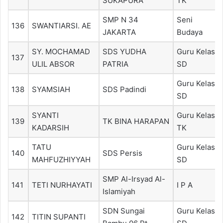
SUKAPURA
TK
SMP N 34
Seni
136
SWANTIARSI. AE
JAKARTA
Budaya
SY. MOCHAMAD
SDS YUDHA
Guru Kelas
137
ULIL ABSOR
PATRIA
SD
Guru Kelas
138
SYAMSIAH
SDS Padindi
SD
SYANTI
Guru Kelas
139
TK BINA HARAPAN
KADARSIH
TK
TATU
Guru Kelas
140
SDS Persis
MAHFUZHIYYAH
SD
SMP Al-Irsyad Al-
141
TETI NURHAYATI
I P A
Islamiyah
SDN Sungai
Guru Kelas
142
TITIN SUPANTI