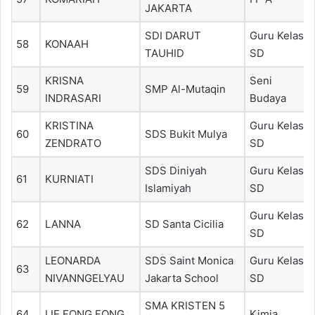
JAKARTA
SDI DARUT
Guru Kelas
58
KONAAH
TAUHID
SD
KRISNA
Seni
59
SMP Al-Mutaqin
INDRASARI
Budaya
KRISTINA
Guru Kelas
60
SDS Bukit Mulya
ZENDRATO
SD
SDS Diniyah
Guru Kelas
61
KURNIATI
Islamiyah
SD
Guru Kelas
62
LANNA
SD Santa Cicilia
SD
LEONARDA
SDS Saint Monica
Guru Kelas
63
NIVANNGELYAU
Jakarta School
SD
SMA KRISTEN 5
64
LIE FONG FONG
Kimia