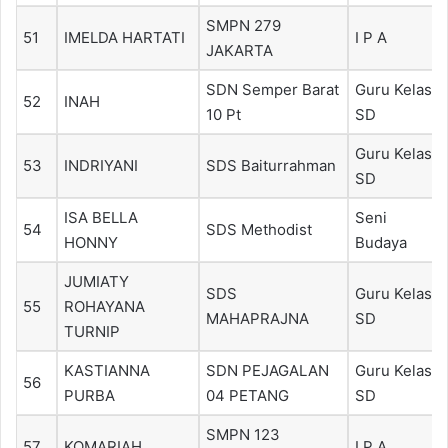
SMPN 279
51
IMELDA HARTATI
I P A
JAKARTA
SDN Semper Barat
Guru Kelas
52
INAH
10 Pt
SD
Guru Kelas
53
INDRIYANI
SDS Baiturrahman
SD
ISA BELLA
Seni
54
SDS Methodist
HONNY
Budaya
JUMIATY
SDS
Guru Kelas
55
ROHAYANA
MAHAPRAJNA
SD
TURNIP
KASTIANNA
SDN PEJAGALAN
Guru Kelas
56
PURBA
04 PETANG
SD
SMPN 123
57
KOMARIAH
I P A