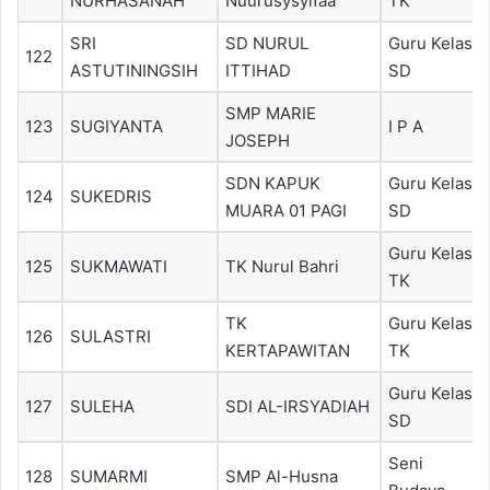
NURHASANAH
Nuurusysyifaa`
TK
SRI
SD NURUL
Guru Kelas
122
ASTUTININGSIH
ITTIHAD
SD
SMP MARIE
123
SUGIYANTA
I P A
JOSEPH
SDN KAPUK
Guru Kelas
124
SUKEDRIS
MUARA 01 PAGI
SD
Guru Kelas
125
SUKMAWATI
TK Nurul Bahri
TK
TK
Guru Kelas
126
SULASTRI
KERTAPAWITAN
TK
Guru Kelas
127
SULEHA
SDI AL-IRSYADIAH
SD
Seni
128
SUMARMI
SMP Al-Husna