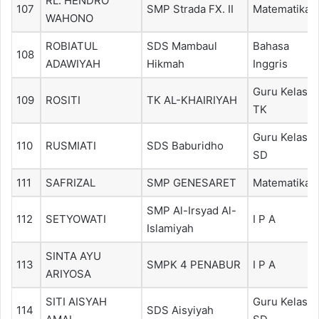
RL. HENDRO
107
SMP Strada FX. II
Matematika
WAHONO
ROBIATUL
SDS Mambaul
Bahasa
108
ADAWIYAH
Hikmah
Inggris
Guru Kelas
109
ROSITI
TK AL-KHAIRIYAH
TK
Guru Kelas
110
RUSMIATI
SDS Baburidho
SD
111
SAFRIZAL
SMP GENESARET
Matematika
SMP Al-Irsyad Al-
112
SETYOWATI
I P A
Islamiyah
SINTA AYU
113
SMPK 4 PENABUR
I P A
ARIYOSA
SITI AISYAH
Guru Kelas
114
SDS Aisyiyah