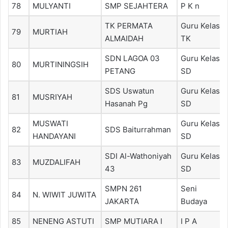
78
MULYANTI
SMP SEJAHTERA
P K n
TK PERMATA
Guru Kelas
79
MURTIAH
ALMAIDAH
TK
SDN LAGOA 03
Guru Kelas
80
MURTININGSIH
PETANG
SD
SDS Uswatun
Guru Kelas
81
MUSRIYAH
Hasanah Pg
SD
MUSWATI
Guru Kelas
82
SDS Baiturrahman
HANDAYANI
SD
SDI Al-Wathoniyah
Guru Kelas
83
MUZDALIFAH
43
SD
SMPN 261
Seni
84
N. WIWIT JUWITA
JAKARTA
Budaya
85
NENENG ASTUTI
SMP MUTIARA I
I P A