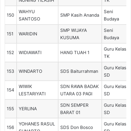
NUNING TILASIH
TK
WAHYU
Seni
150
SMP Kasih Ananda
SANTOSO
Budaya
SMP WIJAYA
Seni
151
WARIDIN
KUSUMA
Budaya
Guru Kelas
152
WIDIAWATI
HANG TUAH 1
TK
Guru Kelas
153
WINDARTO
SDS Baiturrahman
SD
WIWIK
SDN RAWA BADAK
Guru Kelas
154
LESTARIYATI
UTARA 03 PAGI
SD
SDN SEMPER
Guru Kelas
155
YERLINA
BARAT 01
SD
YOHANES RASUL
Guru Kelas
156
SDS Don Bosco