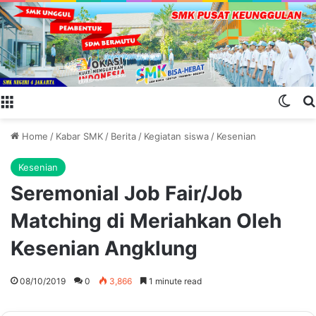
Menu
Swit
Home
/
Kabar SMK
/
Berita
/
Kegiatan siswa
/
Kesenian
Kesenian
Seremonial Job Fair/Job
Matching di Meriahkan Oleh
Kesenian Angklung
08/10/2019
0
3,866
1 minute read