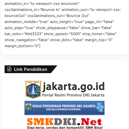
animation_in="ts-viewport-css-bounceIn"
css3animations_in="Bounce In" animation_out="ts-viewport-css-
bounceOut" css3animations_out="Bounce Out"
animation_mobile="true" auto_height="true" page_rtl="false"
auto_play="true" show_playpause="false" show_bar="false"
bar_color="#dd3333" show_speed="5000" stop_hover="false"
show_navigation="false" show_dots="false" margin_top="0"
margin_bottom="0"]
Link Pendidikan