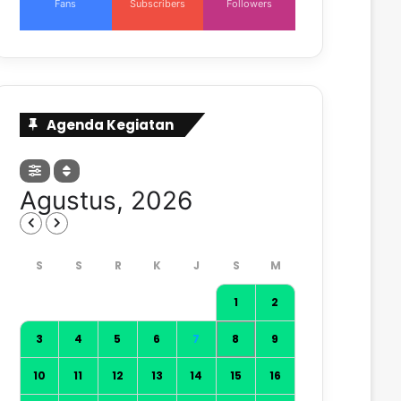
Fans
Subscribers
Followers
Agenda Kegiatan
Agustus, 2026
1
2
3
4
5
6
7
8
9
10
11
12
13
14
15
16