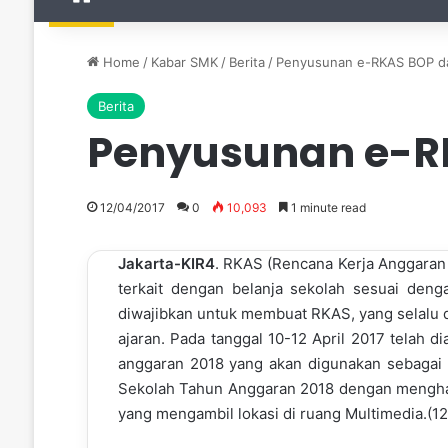
Home
/
Kabar SMK
/
Berita
/
Penyusunan e-RKAS BOP d
Berita
Penyusunan e-R
12/04/2017
0
10,093
1 minute read
Jakarta-KIR4
. RKAS (Rencana Kerja Anggaran
terkait dengan belanja sekolah sesuai den
diwajibkan untuk membuat RKAS, yang selalu 
ajaran. Pada tanggal 10-12 April 2017 telah
anggaran 2018 yang akan digunakan sebagai
Sekolah Tahun Anggaran 2018 dengan menghadi
yang mengambil lokasi di ruang Multimedia.(12