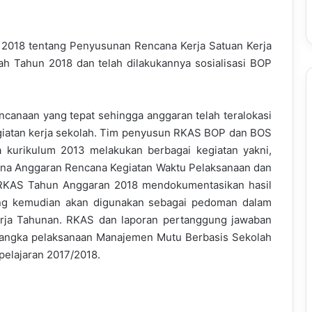
 2018 tentang Penyusunan Rencana Kerja Satuan Kerja
ah Tahun 2018 dan telah dilakukannya sosialisasi BOP
encanaan yang tepat sehingga anggaran telah teralokasi
iatan kerja sekolah. Tim penyusun RKAS BOP dan BOS
kurikulum 2013 melakukan berbagai kegiatan yakni,
na Anggaran Rencana Kegiatan Waktu Pelaksanaan dan
n RKAS Tahun Anggaran 2018 mendokumentasikan hasil
g kemudian akan digunakan sebagai pedoman dalam
rja Tahunan. RKAS dan laporan pertanggung jawaban
 rangka pelaksanaan Manajemen Mutu Berbasis Sekolah
pelajaran 2017/2018.