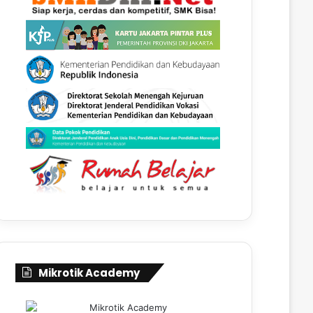
Mikrotik Academy