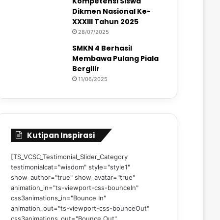
Kompetensi Siswa
Dikmen Nasional Ke-
XXXIII Tahun 2025
28/07/2025
SMKN 4 Berhasil
Membawa Pulang Piala
Bergilir
11/06/2025
Kutipan Inspirasi
[TS_VCSC_Testimonial_Slider_Category
testimonialcat="wisdom" style="style1"
show_author="true" show_avatar="true"
animation_in="ts-viewport-css-bounceIn"
css3animations_in="Bounce In"
animation_out="ts-viewport-css-bounceOut"
css3animations_out="Bounce Out"