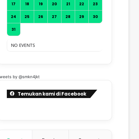
17
18
19
20
21
22
23
24
25
26
27
28
29
30
31
NO EVENTS
weets by @smkn4jkt
Temukan kami di Facebook