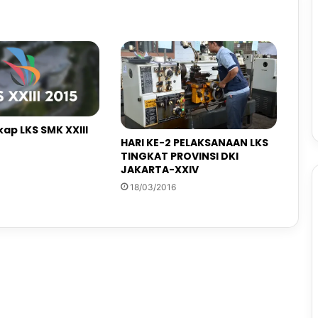
kap LKS SMK XXIII
HARI KE-2 PELAKSANAAN LKS
TINGKAT PROVINSI DKI
JAKARTA-XXIV
18/03/2016