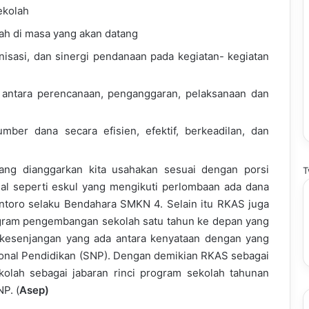
ekolah
ah di masa yang akan datang
onisasi, dan sinergi pendanaan pada kegiatan- kegiatan
i antara perencanaan, penganggaran, pelaksanaan dan
ber dana secara efisien, efektif, berkeadilan, dan
 dianggarkan kita usahakan sesuai dengan porsi
T
al seperti eskul yang mengikuti perlombaan ada dana
ntoro selaku Bendahara SMKN 4. Selain itu RKAS juga
ogram pengembangan sekolah satu tahun ke depan yang
kesenjangan yang ada antara kenyataan dengan yang
onal Pendidikan (SNP). Dengan demikian RKAS sebagai
ah sebagai jabaran rinci program sekolah tahunan
P. (
Asep)