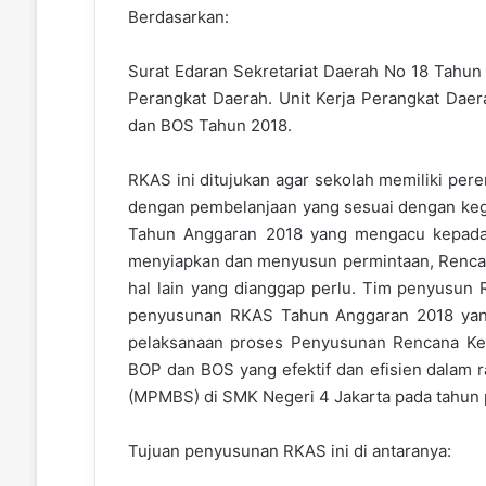
Berdasarkan:
Surat Edaran Sekretariat Daerah No 18 Tahun
Perangkat Daerah. Unit Kerja Perangkat Daer
dan BOS Tahun 2018.
RKAS ini ditujukan agar sekolah memiliki per
dengan pembelanjaan yang sesuai dengan keg
Tahun Anggaran 2018 yang mengacu kepada 
menyiapkan dan menyusun permintaan, Renca
hal lain yang dianggap perlu. Tim penyusu
penyusunan RKAS Tahun Anggaran 2018 yan
pelaksanaan proses Penyusunan Rencana Ke
BOP dan BOS yang efektif dan efisien dalam
(MPMBS) di SMK Negeri 4 Jakarta pada tahun 
Tujuan penyusunan RKAS ini di antaranya: