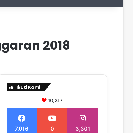
garan 2018
Ikuti Kami
10,317
7,016
0
3,301